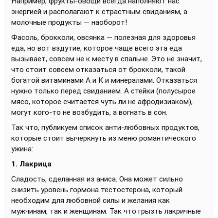
Например, фрукты-овощи всегда наполняют нас
энергией и располагают к страстным свиданиям, а
молочные продукты — наоборот!
Фасоль, брокколи, овсянка — полезная для здоровья
еда, но вот вздутие, которое чаще всего эта еда
вызывает, совсем не к месту в спальне. Это не значит,
что стоит совсем отказаться от брокколи, такой
богатой витаминами А и К и минералами. Отказаться
нужно только перед свиданием. А стейки (полусырое
мясо, которое считается чуть ли не афродизиаком),
могут кого-то не возбудить, а вогнать в сон.
Так что, публикуем список анти-любовных продуктов,
которые стоит вычеркнуть из меню романтического
ужина:
1. Лакрица
Сладость, сделанная из аниса. Она может сильно
снизить уровень гормона тестостерона, который
необходим для любовной силы и желания как
мужчинам, так и женщинам. Так что грызть лакричные