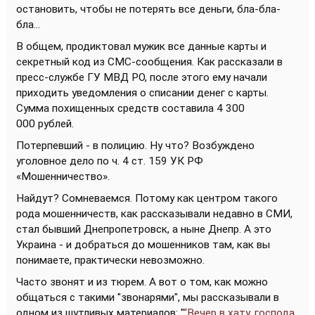
остановить, чтобы не потерять все деньги, бла-бла-
бла...
В общем, продиктовал мужик все данные карты и
секретный код из СМС-сообщения. Как рассказали в
пресс-службе ГУ МВД РО, после этого ему начали
приходить уведомления о списании денег с карты.
Сумма похищенных средств составила 4 300
000 рублей.
Потерпевший - в полицию. Ну что? Возбуждено
уголовное дело по ч. 4 ст. 159 УК РФ
«Мошенничество».
Найдут? Сомневаемся. Потому как центром такого
рода мошенничеств, как рассказывали недавно в СМИ,
стал бывший Днепропетровск, а ныне Днепр. А это
Украина - и добраться до мошенников там, как вы
понимаете, практически невозможно.
Часто звонят и из тюрем. А вот о том, как можно
общаться с такими "звонарями", мы рассказывали в
одном из шутливых материалов: "
“Вечер в хату, господа