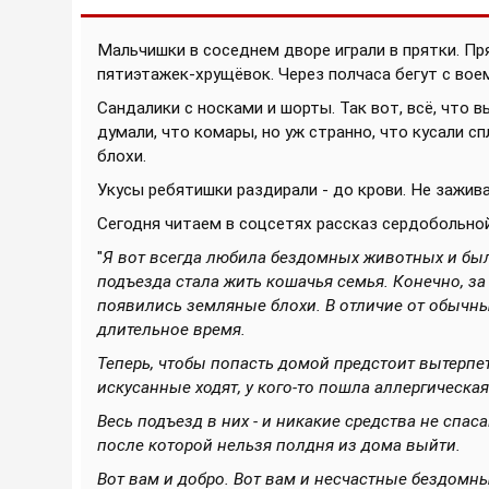
Мальчишки в соседнем дворе играли в прятки. Пр
пятиэтажек-хрущёвок. Через полчаса бегут с воем
Сандалики с носками и шорты. Так вот, всё, что в
думали, что комары, но уж странно, что кусали 
блохи.
Укусы ребятишки раздирали - до крови. Не зажив
Сегодня читаем в соцсетях рассказ сердобольно
"
Я вот всегда любила бездомных животных и был
подъезда стала жить кошачья семья. Конечно, з
появились земляные блохи. В отличие от обычны
длительное время.
Теперь, чтобы попасть домой предстоит вытерпеть
искусанные ходят, у кого-то пошла аллергическая
Весь подъезд в них - и никакие средства не спас
после которой нельзя полдня из дома выйти.
Вот вам и добро. Вот вам и несчастные бездом