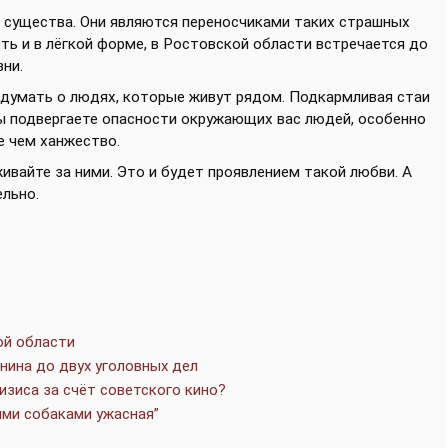
е существа. Они являются переносчиками таких страшных
оть и в лёгкой форме, в Ростовской области встречается до
зни.
думать о людях, которые живут рядом. Подкармливая стаи
вы подвергаете опасности окружающих вас людей, особенно
е чем ханжество.
ивайте за ними. Это и будет проявлением такой любви. А
ельно.
ой области
нина до двух уголовных дел
зиса за счёт советского кино?
ыми собаками ужасная”