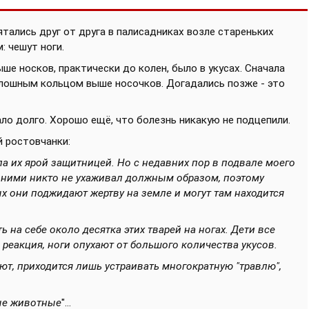
ятались друг от друга в
палисадниках возле стареньких
: чешут ноги.
ыше носков, практически до колен, было в укусах. Сначала
сплошным кольцом выше носочков. Догадались позже - это
ало долго. Хорошо ещё, что болезнь никакую не подцепили.
й ростовчанки:
а их ярой защитницей. Но с недавних пор в подвале моего
а ними никто не ухаживал должным образом, поэтому
х они поджидают жертву на земле и могут там находится
 на себе около десятка этих тварей на ногах. Дети все
 реакция, ноги опухают от большого количества укусов.
ают, приходится лишь устраивать многократную "травлю",
ные животные
"...