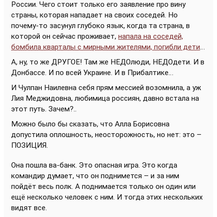
России. Чего стоит только его заявление про вину
страны, которая нападает на своих соседей. Но
почему-то засунул глубоко язык, когда та страна, в
которой он сейчас проживает,
напала на соседей,
бомбила кварталы с мирными жителями, погибли дети
…
А, ну, то же ДРУГОЕ! Там же НЕДОлюди, НЕДОдети. И в
Донбассе. И по всей Украине. И в Прибалтике…
И Чулпан Наилевна себя прям мессией возомнила, а уж
Лия Меджидовна, любимица россиян, давно встала на
этот путь. Зачем?..
Можно было бы сказать, что Алла Борисовна
допустила оплошность, неосторожность, но нет: это –
ПОЗИЦИЯ.
Она пошла ва-банк. Это опасная игра. Это когда
командир думает, что он поднимется – и за ним
пойдёт весь полк. А поднимается только он один или
ещё несколько человек с ним. И тогда этих нескольких
видят все.