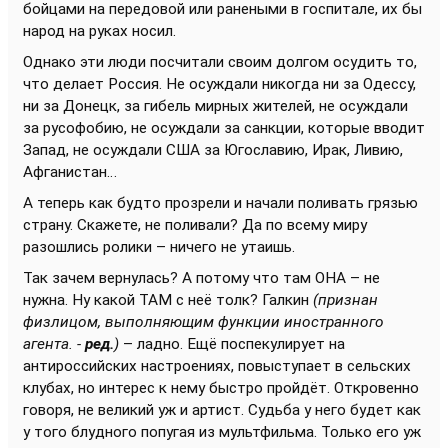
бойцами на передовой или ранеными в госпитале, их бы
народ на руках носил.
Однако эти люди посчитали своим долгом осудить то,
что делает Россия. Не осуждали никогда ни за Одессу,
ни за Донецк, за гибель мирных жителей, не осуждали
за русофобию, не осуждали за санкции, которые вводит
Запад, не осуждали США за Югославию, Ирак, Ливию,
Афганистан…
А теперь как будто прозрели и начали поливать грязью
страну. Скажете, не поливали? Да по всему миру
разошлись ролики – ничего не утаишь.
Так зачем вернулась? А потому что там ОНА – не
нужна. Ну какой ТАМ с неё толк? Галкин
(признан
физлицом, выполняющим функции иностранного
агента. -
ред.
)
– ладно. Ещё поспекулирует на
антироссийских настроениях, повыступает в сельских
клубах, но интерес к нему быстро пройдёт. Откровенно
говоря, не великий уж и артист. Судьба у него будет как
у того блудного попугая из мультфильма. Только его уж