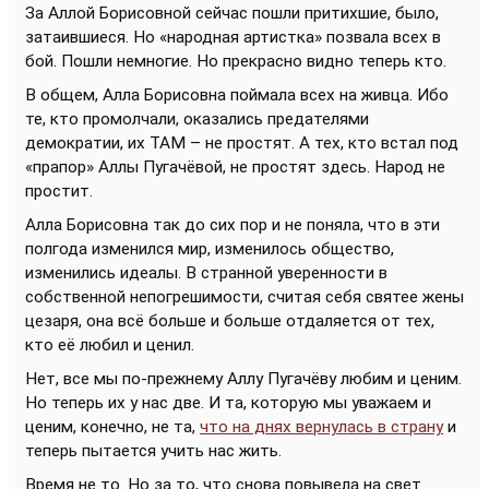
За Аллой Борисовной сейчас пошли притихшие, было,
затаившиеся. Но «народная артистка» позвала всех в
бой. Пошли немногие. Но прекрасно видно теперь кто.
В общем, Алла Борисовна поймала всех на живца. Ибо
те, кто промолчали, оказались предателями
демократии, их ТАМ – не простят. А тех, кто встал под
«прапор» Аллы Пугачёвой, не простят здесь. Народ не
простит.
Алла Борисовна так до сих пор и не поняла, что в эти
полгода изменился мир, изменилось общество,
изменились идеалы. В странной уверенности в
собственной непогрешимости, считая себя святее жены
цезаря, она всё больше и больше отдаляется от тех,
кто её любил и ценил.
Нет, все мы по-прежнему Аллу Пугачёву любим и ценим.
Но теперь их у нас две. И та, которую мы уважаем и
ценим, конечно, не та,
что на днях вернулась в страну
и
теперь пытается учить нас жить.
Время не то. Но за то, что снова повывела на свет