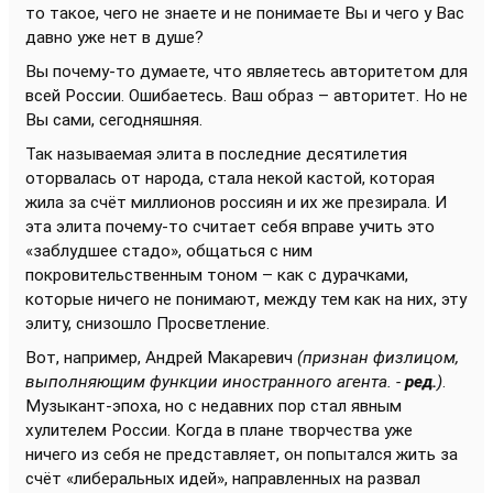
то такое, чего не знаете и не понимаете Вы и чего у Вас
давно уже нет в душе?
Вы почему-то думаете, что являетесь авторитетом для
всей России. Ошибаетесь. Ваш образ – авторитет. Но не
Вы сами, сегодняшняя.
Так называемая элита в последние десятилетия
оторвалась от народа, стала некой кастой, которая
жила за счёт миллионов россиян и их же презирала. И
эта элита почему-то считает себя вправе учить это
«заблудшее стадо», общаться с ним
покровительственным тоном – как с дурачками,
которые ничего не понимают, между тем как на них, эту
элиту, снизошло Просветление.
Вот, например, Андрей Макаревич
(признан физлицом,
выполняющим функции иностранного агента. -
ред.
)
.
Музыкант-эпоха, но с недавних пор стал явным
хулителем России. Когда в плане творчества уже
ничего из себя не представляет, он попытался жить за
счёт «либеральных идей», направленных на развал