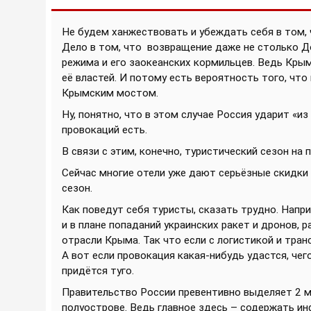
Не будем ханжествовать и убеждать себя в том, 
Дело в том, что
возвращение даже не столько Д
режима и его заокеанских кормильцев. Ведь Крым
её властей. И потому есть вероятность того, что
Крымским мостом.
Ну, понятно, что в этом случае Россия ударит «и
провокаций есть.
В связи с этим, конечно, туристический сезон на 
Сейчас многие отели уже дают серьёзные скидки
сезон.
Как поведут себя туристы, сказать трудно. Напри
и в плане попаданий украинских ракет и дронов,
отрасли Крыма. Так что если с логистикой и тра
А вот если провокация какая-нибудь удастся, чего
придётся туго.
Правительство России превентивно выделяет 2 м
полуострове. Ведь главное здесь – содержать ин