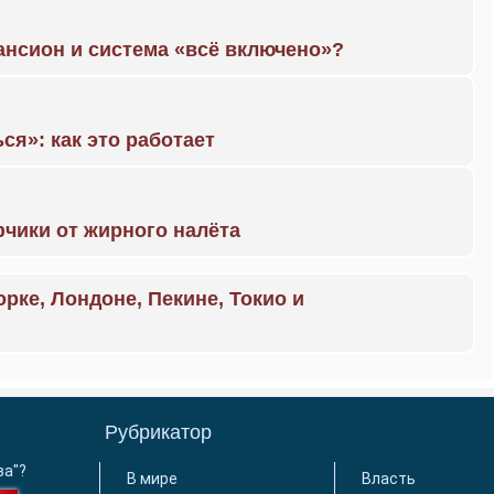
ансион и система «всё включено»?
ся»: как это работает
чики от жирного налёта
орке, Лондоне, Пекине, Токио и
Рубрикатор
ва"?
В мире
Власть