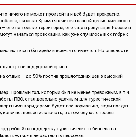
что ничего не может произойти и всё будет прекрасно.
онбасса, сколько Крыма является главной целью киевского
 – это не только территория, это ещё и репутация России и
 могут начаться провокации, как уже случилось в октябре с
з многих тысяч батарей» и всем, что имеется. Но опасность
полуострове под угрозой срыва.
 на отдых – до 50% против прошлогодних цен в высокий
мер. Прошлый год, который был не менее тревожным, в т.ч.
 работы ПВО, стал довольно удачным для туристической
нспортными коридорами будет всё нормально, люди поедут.
, конечно, нельзя исключать, в этом случае отрасли
лрд рублей на поддержку туристического бизнеса на
фраструктуру и не растерять персонал.