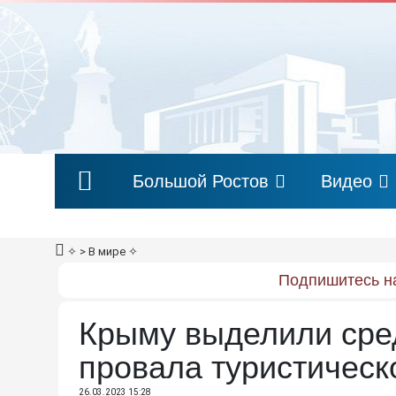
Большой Ростов
Видео
✧
> В мире
✧
Подпишитесь на
Крыму выделили сред
провала туристическ
26.03.2023 15:28