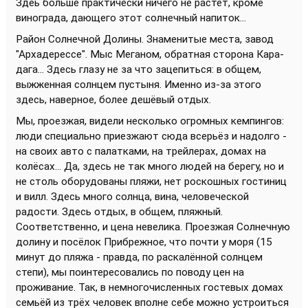
Здеь больше практически ничего не растёт, кроме
винограда, дающего этот солнечный напиток...
Район Солнечной Долины. Знаменитые места, завод
"Архадерессе". Мыс Меганом, обратная сторона Кара-
дага... Здесь глазу не за что зацепиться: в общем,
выжженная солнцем пустыня. Именно из-за этого
здесь, наверное, более дешёвый отдых.
Мы, проезжая, видели несколько огромных кемпингов:
люди специально приезжают сюда всерьёз и надолго -
на своих авто с палатками, на трейлерах, домах на
колёсах... Да, здесь не так много людей на берегу, но и
не столь оборудованы пляжи, нет роскошных гостиниц
и вилл. Здесь много солнца, вина, человеческой
радости. Здесь отдых, в общем, пляжный.
Соответственно, и цена невелика. Проезжая Солнечную
долину и посёлок Прибрежное, что почти у моря (15
минут до пляжа - правда, по раскалённой солнцем
степи), мы поинтересовались по поводу цен на
проживание. Так, в немногочисленных гостевых домах
семьёй из трёх человек вполне себе можно устроиться