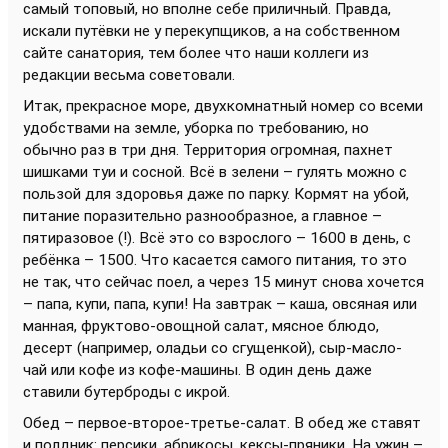
самый топовый, но вполне себе приличный. Правда,
искали путёвки не у перекупщиков, а на собственном
сайте санатория, тем более что наши коллеги из
редакции весьма советовали.
Итак, прекрасное море, двухкомнатный номер со всеми
удобствами на земле, уборка по требованию, но
обычно раз в три дня. Территория огромная, пахнет
шишками туи и сосной. Всё в зелени – гулять можно с
пользой для здоровья даже по парку. Кормят на убой,
питание поразительно разнообразное, а главное –
пятиразовое (!). Всё это со взрослого – 1600 в день, с
ребёнка – 1500. Что касается самого питания, то это
не так, что сейчас поел, а через 15 минут снова хочется
– папа, купи, папа, купи! На завтрак – каша, овсяная или
манная, фруктово-овощной салат, мясное блюдо,
десерт (например, оладьи со сгущенкой), сыр-масло-
чай или кофе из кофе-машины. В один день даже
ставили бутерброды с икрой.
Обед – первое-второе-третье-салат. В обед же ставят
и полдник: персики, абрикосы, кексы-пряники. На ужин –