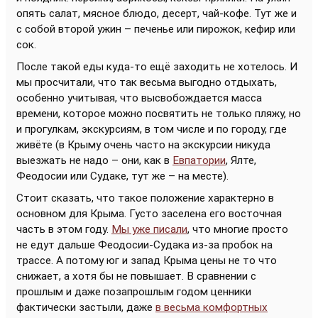
опять салат, мясное блюдо, десерт, чай-кофе. Тут же и
с собой второй ужин – печенье или пирожок, кефир или
сок.
После такой еды куда-то ещё заходить не хотелось. И
мы просчитали, что так весьма выгодно отдыхать,
особенно учитывая, что высвобождается масса
времени, которое можно посвятить не только пляжу, но
и прогулкам, экскурсиям, в том числе и по городу, где
живёте (в Крыму очень часто на экскурсии никуда
выезжать не надо – они, как в
Евпатории
, Ялте,
Феодосии или Судаке, тут же – на месте).
Стоит сказать, что такое положение характерно в
основном для Крыма. Густо заселена его восточная
часть в этом году.
Мы уже писали
, что многие просто
не едут дальше Феодосии-Судака из-за пробок на
трассе. А потому юг и запад Крыма цены не то что
снижает, а хотя бы не повышает. В сравнении с
прошлым и даже позапрошлым годом ценники
фактически застыли, даже
в весьма комфортных