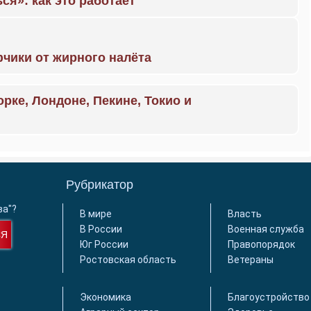
ся»: как это работает
чики от жирного налёта
орке, Лондоне, Пекине, Токио и
Рубрикатор
ва"?
В мире
Власть
В России
Военная служба
СЯ
Юг России
Правопорядок
Ростовская область
Ветераны
Экономика
Благоустройство