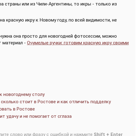
ра страны или из Чили-Аргентины, то икры - только из
а красную икру к Новому году, по всей видимости, не
 а нужна она просто для новогодней фотосессии, можно
т материал -
Очумелые ручки: готовим красную икру своими
 к новогоднему столу
 сколько стоит в Ростове и как отличить подделку
овать в Ростове
ит удачу и не помогает от сглаза
лите слово или фразу с ошибкой и нажмите
Shift + Enter