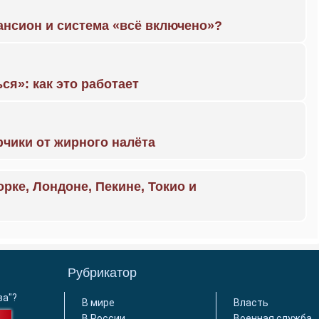
ансион и система «всё включено»?
ся»: как это работает
чики от жирного налёта
орке, Лондоне, Пекине, Токио и
Рубрикатор
ва"?
В мире
Власть
В России
Военная служба