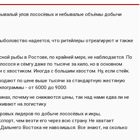
небывалый улов лососёвых и небывалые объёмы добычи
срыболовство надеется, что ритейлеры отреагируют и также
сной рыбы в Ростове, по крайней мере, не наблюдается. По
лосося и сёмгу даже по тысяче за кило, но в основном
и с хвостиком. Иногда с большим хвостом. Ну, если стейк.
продают по цене выше тысячи за стандартную жестяную
килограммы - от 6000 до 9000.
нах, почему не снижаются цены, так над нами едва ли не
кивают на логистику.
ировых лидеров по добыче лососёвых и икры,
порт, чем везти его через всю страну. Не хватает
 Дальнего Востока не навозишься. Все знают, на сколько