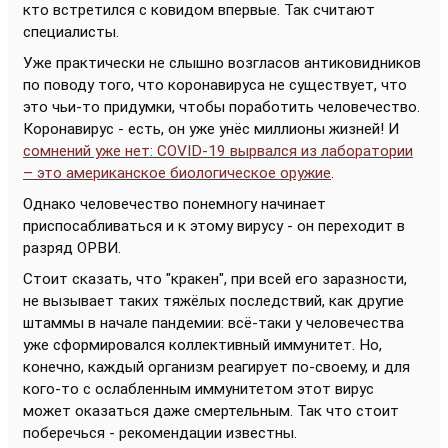
кто встретился с ковидом впервые. Так считают
специалисты.
Уже практически не слышно возгласов антиковидников
по поводу того, что коронавируса не существует, что
это чьи-то придумки, чтобы поработить человечество.
Коронавирус - есть, он уже унёс миллионы жизней! И
сомнений уже нет: COVID-19 вырвался из лаборатории
– это американское биологическое оружие
.
Однако человечество понемногу начинает
приспосабливаться и к этому вирусу - он переходит в
разряд ОРВИ.
Стоит сказать, что "кракен", при всей его заразности,
не вызывает таких тяжёлых последствий, как другие
штаммы в начале пандемии: всё-таки у человечества
уже сформировался коллективный иммунитет. Но,
конечно, каждый организм реагирует по-своему, и для
кого-то с ослабленным иммунитетом этот вирус
может оказаться даже смертельным. Так что стоит
поберечься - рекомендации известны.