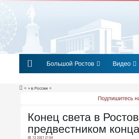
Большой Ростов
Видео
✧
> в России
✧
Подпишитесь на
Конец света в Ростов
предвестником конц
03.12.2021 21:54