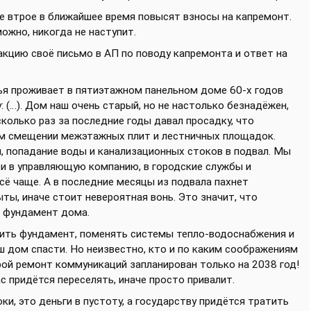
 не втрое в ближайшее время повысят взносы на капремонт.
можно, никогда не наступит.
дакцию своё письмо в АП по поводу капремонта и ответ на
мья проживает в пятиэтажном панельном доме 60-х годов
: (…). Дом наш очень старый, но не настолько безнадёжен,
колько раз за последние годы давал просадку, что
ом смещении межэтажных плит и лестничных площадок.
 попадание воды и канализационных стоков в подвал. Мы
 и в управляющую компанию, в городские службы и
сё чаще. А в последние месяцы из подвала пахнет
ты, иначе стоит невероятная вонь. Это значит, что
д фундамент дома.
пить фундамент, поменять системы тепло-водоснабжения и
аш дом спасти. Но неизвестно, кто и по каким соображениям
рой ремонт коммуникаций запланирован только на 2038 год!
с придётся переселять, иначе просто привалит.
ки, это деньги в пустоту, а государству придётся тратить