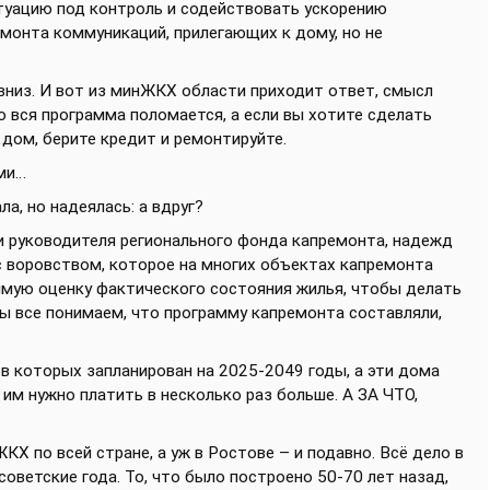
итуацию под контроль и содействовать ускорению
монта коммуникаций, прилегающих к дому, но не
 вниз. И вот из минЖКХ области приходит ответ, смысл
о вся программа поломается, а если вы хотите сделать
 дом, берите кредит и ремонтируйте.
ами…
а, но надеялась: а вдруг?
ии руководителя регионального фонда капремонта, надежд
с воровством, которое на многих объектах капремонта
симую оценку фактического состояния жилья, чтобы делать
мы все понимаем, что программу капремонта составляли,
в которых запланирован на 2025-2049 годы, а эти дома
 им нужно платить в несколько раз больше. А ЗА ЧТО,
Х по всей стране, а уж в Ростове – и подавно. Всё дело в
советские года. То, что было построено 50-70 лет назад,