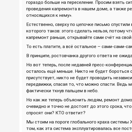
гораздо больше на переселение. Просим взять с
проведения капремонта в нашем доме, а также ре
относящихся к нему».
Естественно, сверху по цепочке письмо спустили
которого таков: этого сделать нельзя, потому чт
капремонт раньше, открывайте сами счёт на свой
То есть платите, а всё остальное – сами-сами-с
В принципе, ростовчанка другого ответа не ожидал
Но вот теперь, после недавней пресс-конференц
осталось ещё меньше. Никто не будет бороться 
присутствует, никто не будет проводить незави
передвижки, спасая то, что можно спасти. Ведь 
фактически ткнув пальцем в небо.
Но как же теперь объяснить людям, ремонт домо
очевидно и точно не достоят до этого срока, что
спросят они? КТО ответит?
Мы стоим на пороге глобального краха системы ЖК
том, как эта система эксплуатировалась все пост