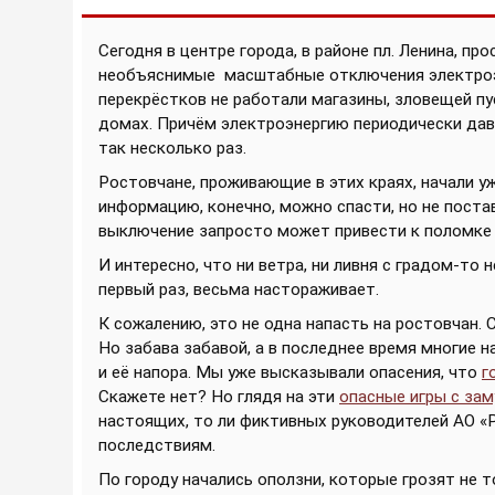
Сегодня в центре города, в районе пл. Ленина, пр
необъяснимые
масштабные отключения электроэ
перекрёстков не работали магазины, зловещей п
домах. Причём электроэнергию периодически дава
так несколько раз.
Ростовчане, проживающие в этих краях, начали 
информацию, конечно, можно спасти, но не поста
выключение запросто может привести к поломке 
И интересно, что ни ветра, ни ливня с градом-то н
первый раз, весьма настораживает.
К сожалению, это не одна напасть на ростовчан.
Но забава забавой, а в последнее время многие 
и её напора. Мы уже высказывали опасения, что
г
Скажете нет? Но глядя на эти
опасные игры с за
настоящих, то ли фиктивных руководителей АО 
последствиям.
По городу начались оползни, которые грозят не