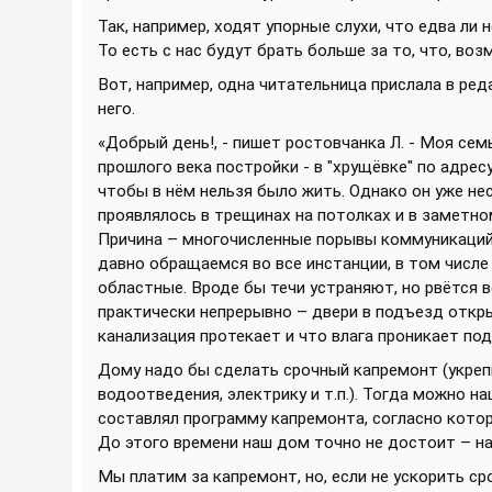
Так, например, ходят упорные слухи, что едва ли
То есть с нас будут брать больше за то, что, воз
Вот, например, одна читательница прислала в ре
него.
«Добрый день!, - пишет ростовчанка Л. - Моя се
прошлого века постройки - в "хрущёвке" по адресу
чтобы в нём нельзя было жить. Однако он уже нес
проявлялось в трещинах на потолках и в заметн
Причина – многочисленные порывы коммуникаций,
давно обращаемся во все инстанции, в том числе
областные. Вроде бы течи устраняют, но рвётся в
практически непрерывно – двери в подъезд откры
канализация протекает и что влага проникает по
Дому надо бы сделать срочный капремонт (укре
водоотведения, электрику и т.п.). Тогда можно н
составлял программу капремонта, согласно кото
До этого времени наш дом точно не достоит – на
Мы платим за капремонт, но, если не ускорить сро