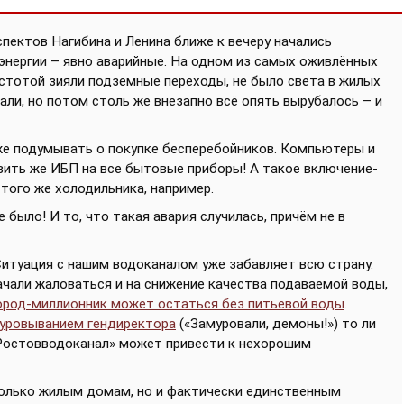
оспектов Нагибина и Ленина ближе к вечеру начались
нергии – явно аварийные. На одном из самых оживлённых
устотой зияли подземные переходы, не было света в жилых
ли, но потом столь же внезапно всё опять вырубалось – и
уже подумывать о покупке бесперебойников. Компьютеры и
вить же ИБП на все бытовые приборы! А такое включение-
того же холодильника, например.
е было! И то, что такая авария случилась, причём не в
 Ситуация с нашим водоканалом уже забавляет всю страну.
начали жаловаться и на снижение качества подаваемой воды,
ород-миллионник может остаться без питьевой воды
.
муровыванием гендиректора
(«Замуровали, демоны!») то ли
«Ростовводоканал» может привести к нехорошим
 только жилым домам, но и фактически единственным