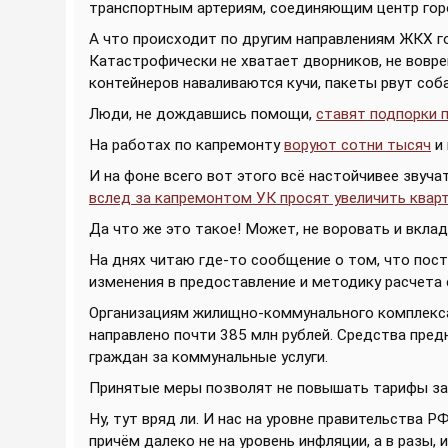
транспортным артериям, соединяющим центр горо
А что происходит по другим направлениям ЖКХ 
Катастрофически не хватает дворников, не вовре
контейнеров наваливаются кучи, пакеты рвут собак
Люди, не дождавшись помощи,
ставят подпорки 
На работах по капремонту
воруют сотни тысяч
и 
И на фоне всего вот этого всё настойчивее звуча
вслед за капремонтом УК просят увеличить квар
Да что же это такое! Может, не воровать и вкла
На днях читаю где-то сообщение о том, что пос
изменения в предоставление и методику расчета
Организациям жилищно-коммунального комплекса
направлено почти 385 млн рублей. Средства пре
граждан за коммунальные услуги.
Принятые меры позволят не повышать тарифы за
Ну, тут вряд ли. И нас на уровне правительства 
причём далеко не на уровень инфляции, а в разы, и 