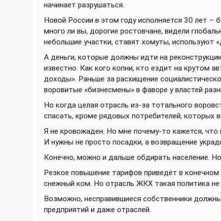
начинает разрушаться.
Новой России в этом году исполняется 30 лет – б
много ли вы, дорогие ростовчане, видели глобал
небольшие участки, ставят хомуты, используют «
А деньги, которые должны идти на реконструкцию
известно. Как кого копни, кто ездит на крутом а
доходы». Раньше за расхищение социалистическо
воровитые «бизнесмены» в фаворе у властей разн
Но когда целая отрасль из-за тотального воровст
спасать, кроме рядовых потребителей, которых вс
Я не кровожаден. Но мне почему-то кажется, чт
И нужны не просто посадки, а возвращение украде
Конечно, можно и дальше обдирать население. Но 
Резкое повышение тарифов приведёт в конечном и
снежный ком. Но отрасль ЖКХ такая политика не 
Возможно, несправившиеся собственники должны
предприятий и даже отраслей.