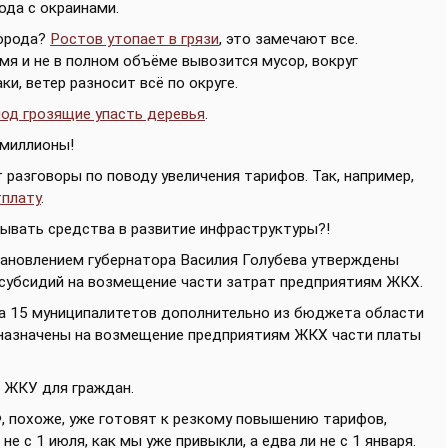
да с окраинами.
города?
Ростов утопает в грязи
, это замечают все.
мя и не в полном объёме вывозится мусор, вокруг
и, ветер разносит всё по округе.
под грозящие упасть деревья
.
миллионы!
т разговоры по поводу увеличения тарифов. Так, например,
тплату
.
дывать средства в развитие инфраструктуры?!
тановлением губернатора Василия Голубева утверждены
 субсидий на возмещение части затрат предприятиям ЖКХ.
 15 муниципалитетов дополнительно из бюджета области
дназначены на возмещение предприятиям ЖКХ части платы
 ЖКУ для граждан.
РФ, похоже, уже готовят к резкому повышению тарифов,
не с 1 июля, как мы уже привыкли, а едва ли не с 1 января.