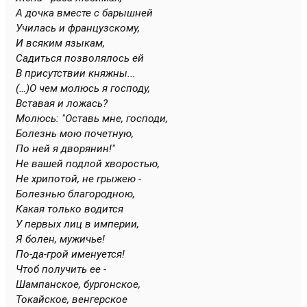
А дочка вместе с барышней
Училась и французскому,
И всяким языкам,
Садиться позволялось ей
В присутствии княжны...
(…)О чем молюсь я господу,
Вставая и ложась?
Молюсь: "Оставь мне, господи,
Болезнь мою почетную,
По ней я дворянин!"
Не вашей подлой хворостью,
Не хрипотой, не грыжею -
Болезнью благородною,
Какая только водится
У первых лиц в империи,
Я болен, мужичье!
По-да-грой именуется!
Чтоб получить ее -
Шампанское, бургонское,
Токайское, венгерское