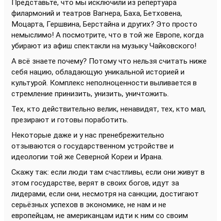
Представьте, что мы исключили из репертуара
филармоний и театров Вагнера, Баха, Бетховена,
Моцарта, Гершвина, Берстайна и других? Это просто
немыслимо! А посмотрите, что в той же Европе, когда
убирают из афиш спектакли на музыку Чайковского!
А всё знаете почему? Потому что нельзя считать ниже
себя нацию, обладающую уникальной историей и
культурой. Комплекс неполноценности выливается в
стремление принизить, унизить, уничтожить.
Тех, кто действительно велик, ненавидят, тех, кто мал,
презирают и готовы поработить.
Некоторые даже и у нас пренебрежительно
отзываются о государственном устройстве и
идеологии той же Северной Кореи и Ирана.
Скажу так: если люди там счастливы, если они живут в
этом государстве, верят в своих богов, идут за
лидерами, если они, несмотря на санкции, достигают
серьёзных успехов в экономике, не нам и не
европейцам, не американцам идти к ним со своим