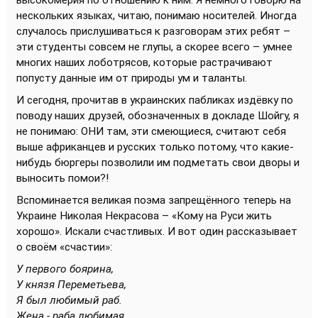
высокомерия по отношению к ним. Я немного говорю на
нескольких языках, читаю, понимаю носителей. Иногда
случалось прислушиваться к разговорам этих ребят –
эти студенты совсем не глупы, а скорее всего – умнее
многих наших лоботрясов, которые растрачивают
попусту данные им от природы ум и таланты.
И сегодня, прочитав в украинских пабликах издёвку по
поводу наших друзей, обозначенных в докладе Шойгу, я
не понимаю: ОНИ там, эти смеющиеся, считают себя
выше африканцев и русских только потому, что какие-
нибудь бюргеры позволили им подметать свои дворы и
выносить помои?!
Вспоминается великая поэма запрещённого теперь на
Украине Николая Некрасова – «Кому на Руси жить
хорошо». Искали счастливых. И вот один рассказывает
о своём «счастии»:
У первого боярина,
У князя Переметьева,
Я был любимый раб.
Жена - раба любимая,