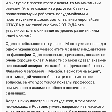
и выступают против этого с каким-то маниакальным
рвением. Это те самые, кто радуется безвизу,
позволившему им работать посудомойками и
проститутками в домах состоятельных европейцев.
ОТКУДА у них такой снобизм? ОТКУДА эта
уверенность, что они выше по уровню развития, чем
клятi москалi?!
Сделаю небольшое отступление. Много уже лет назад в
одном украинском университете я сдавал кандидатский
по философии. Сдал средненько, признаюсь, попался не
очень хороший билет. А вместе со мной сдавал экзамен
чернокожий аспирант из какой-то африканской страны.
Фамилию я запомнил – Махаба. Несмотря на акцент,
этот молодой человек блестяще ответил на все
вопросы, за что удостоился похвалы профессора,
принимавшего экзамен, и общего восхищения
сдававших.
Когда я вижу иностранных студентов, в том числе
чернокожих, в Ростове, у меня, например, нет никакого