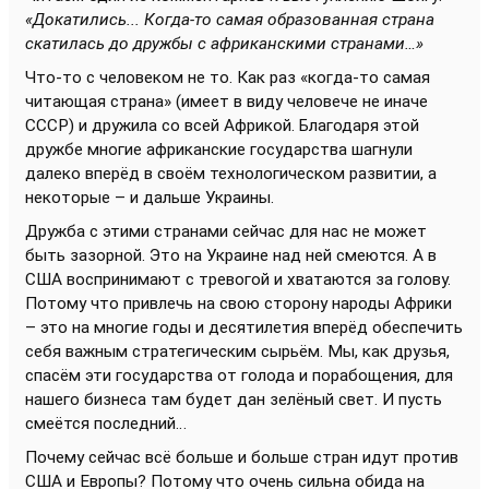
«Докатились... Когда-то самая образованная страна
скатилась до дружбы с африканскими странами…»
Что-то с человеком не то. Как раз «когда-то самая
читающая страна» (имеет в виду человече не иначе
СССР) и дружила со всей Африкой. Благодаря этой
дружбе многие африканские государства шагнули
далеко вперёд в своём технологическом развитии, а
некоторые – и дальше Украины.
Дружба с этими странами сейчас для нас не может
быть зазорной. Это на Украине над ней смеются. А в
США воспринимают с тревогой и хватаются за голову.
Потому что привлечь на свою сторону народы Африки
– это на многие годы и десятилетия вперёд обеспечить
себя важным стратегическим сырьём. Мы, как друзья,
спасём эти государства от голода и порабощения, для
нашего бизнеса там будет дан зелёный свет. И пусть
смеётся последний…
Почему сейчас всё больше и больше стран идут против
США и Европы? Потому что очень сильна обида на