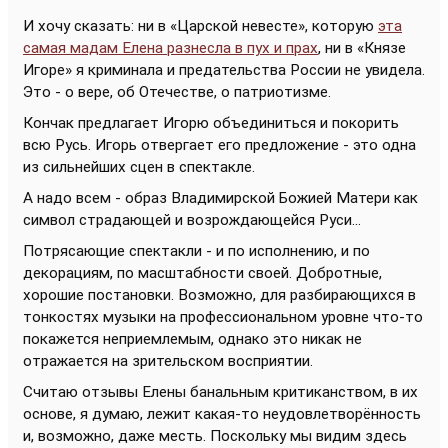
И хочу сказать: ни в «Царской невесте», которую
эта
самая мадам Елена разнесла в пух и прах
, ни в «Князе
Игоре» я криминала и предательства России не увидела.
Это - о вере, об Отечестве, о патриотизме.
Кончак предлагает Игорю объединиться и покорить
всю Русь. Игорь отвергает его предложение - это одна
из сильнейших сцен в спектакле.
А надо всем - образ Владимирской Божией Матери как
символ страдающей и возрождающейся Руси...
Потрясающие спектакли - и по исполнению, и по
декорациям, по масштабности своей. Добротные,
хорошие постановки. Возможно, для разбирающихся в
тонкостях музыки на профессиональном уровне что-то
покажется неприемлемым, однако это никак не
отражается на зрительском восприятии.
Считаю отзывы Елены банальным критиканством, в их
основе, я думаю, лежит какая-то неудовлетворённость
и, возможно, даже месть. Поскольку мы видим здесь