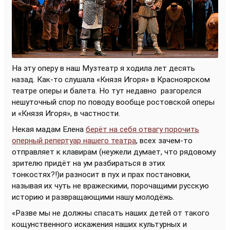
На эту оперу в наш Музтеатр я ходила лет десять
назад. Как-то слушала «Князя Игоря» в Красноярском
театре оперы и балета. Но тут недавно
разгорелся
нешуточный спор по поводу вообще ростовской оперы
и «Князя Игоря», в частности.
Некая мадам Елена
берёт на себя отвагу порочить
оперный репертуар нашего театра
, всех зачем-то
отправляет к клавирам (неужели думает, что рядовому
зрителю придёт на ум разбираться в этих
тонкостях?!)и разносит в пух и прах постановки,
называя их чуть не вражескими, порочащими русскую
историю и развращающими нашу молодёжь.
«Разве мы не должны спасать наших детей от такого
кощунственного искажения наших культурных и