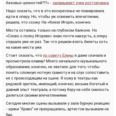
базовых ценностей?!?» -
заламывает руки ростовчанка
.
Надо сказать, что в это воскресенье не планировала
идти в оперу. Но, чтобы уж освежить впечатление,
решила, что схожу. На «Князя Игоря», конечно.
Места остались только на глубоком балконе. Но
«Слово о полку Игореве» знаю почти наизусть, а оперу
слушала уже не раз. Так что решили взять билеты хоть
на какие места уже.
Стоит сказать, что
по совету Елены
я даже скачала и
просмотрела клавир! Моего начального музыкального
образования, конечно, не хватило для того, чтобы
понять сложную нотную грамоту и на слух сопоставить
её с происходящим на сцене. Я хожу в театры как
рядовой зритель, имеющий, конечно, весьма богатый и
давний опыт театрала, а потому беру на себя смелость
делиться своими впечатлениями.
Сегодня многие сцены вызывали у зала бурную реакцию
- крики "браво" не прекращались, артистов вызывали на
бис.