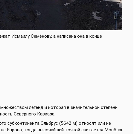
ежат Исмаилу Семёнову, а написана она в конце
а множеством легенд и которая в значительной степени
ность Северного Кавказа.
го субконтинента Эльбрус (5642 м) относят или не
о не Европа, тогда высочайшей точкой считается Монблан