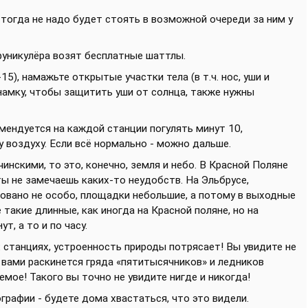
- тогда не надо будет стоять в возможной очереди за ним у
фуникулёра возят бесплатные шаттлы.
15), намажьте открытые участки тела (в т.ч. нос, уши и
намку, чтобы защитить уши от солнца, также нужны
мендуется на каждой станции погулять минут 10,
 воздуху. Если всё нормально - можно дальше.
чинскими, то это, конечно, земля и небо. В Красной Поляне
ты не замечаешь каких-то неудобств. На Эльбрусе,
довано не особо, площадки небольшие, а потому в выходные
такие длинные, как иногда на Красной поляне, но на
т, а то и по часу.
 станциях, устроенность природы потрясает! Вы увидите не
 вами раскинется гряда «пятитысячников» и ледников
мое! Такого вы точно не увидите нигде и никогда!
графии - будете дома хвастаться, что это видели.