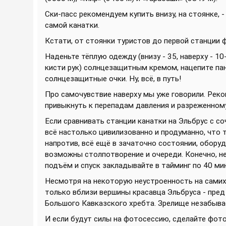
Ски-пасс рекомендуем купить внизу, на стоянке, 
самой канатки.
Кстати, от стоянки туристов до первой станции 
Наденьте тёплую одежду (внизу - 35, наверху - 10-
кисти рук) солнцезащитным кремом, нацепите па
солнцезащитные очки. Ну, всё, в путь!
Про самочувствие наверху мы уже говорили. Реко
привыкнуть к перепадам давления и разреженному
Если сравнивать станции канатки на Эльбрус с со
всё настолько цивилизованно и продуманно, что 
напротив, всё ещё в зачаточно состоянии, обору
возможны столпотворение и очереди. Конечно, не 
подъём и спуск закладывайте в тайминг по 40 мину
Несмотря на некоторую неустроенность на самих
только вблизи вершины красавца Эльбруса - пред
Большого Кавказского хребта. Зрелище незабывае
И если будут силы на фотосессию, сделайте фото