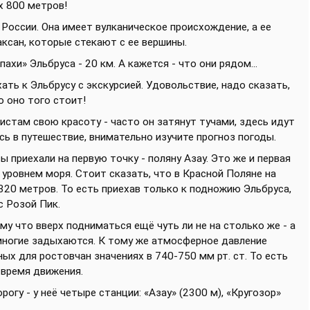
х 800 метров!
а России. Она имеет вулканическое происхождение, а ее
аксан, которые стекают с ее вершины.
хи» Эльбруса - 20 км. А кажется - что они рядом...
ть к Эльбрусу с экскурсией. Удовольствие, надо сказать,
о оно того стоит!
истам свою красоту - часто он затянут тучами, здесь идут
ясь в путешествие, внимательно изучите прогноз погоды.
вы приехали на первую точку - поляну Азау. Это же и первая
 уровнем моря. Стоит сказать, что в Красной Поляне на
320 метров. То есть приехав только к подножию Эльбруса,
с Розой Пик.
у что вверх подниматься ещё чуть ли не на столько же - а
 многие задыхаются. К тому же атмосферное давление
ых для ростовчан значениях в 740-750 мм рт. ст. То есть
 время движения.
огу - у неё четыре станции: «Азау» (2300 м), «Кругозор»