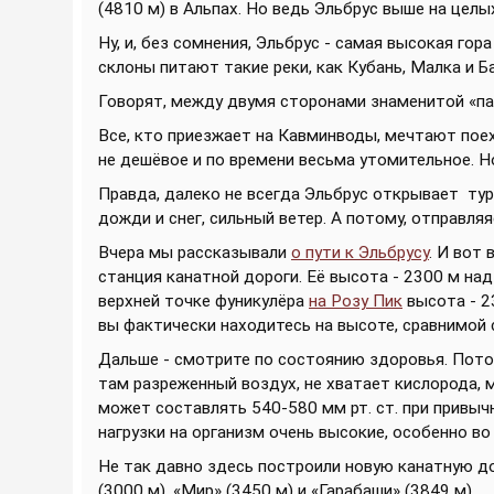
(4810 м) в Альпах. Но ведь Эльбрус выше на целы
Ну, и, без сомнения, Эльбрус - самая высокая гор
склоны питают такие реки, как Кубань, Малка и Б
Говорят, между двумя сторонами знаменитой «папа
Все, кто приезжает на Кавминводы, мечтают поеха
не дешёвое и по времени весьма утомительное. Н
Правда, далеко не всегда Эльбрус открывает тур
дожди и снег, сильный ветер. А потому, отправля
Вчера мы рассказывали
о пути к Эльбрусу
. И вот 
станция канатной дороги. Её высота - 2300 м над
верхней точке фуникулёра
на Розу Пик
высота - 2
вы фактически находитесь на высоте, сравнимой 
Дальше - смотрите по состоянию здоровья. Потом
там разреженный воздух, не хватает кислорода,
может составлять 540-580 мм рт. ст. при привычн
нагрузки на организм очень высокие, особенно во
Не так давно здесь построили новую канатную дор
(3000 м), «Мир» (3450 м) и «Гарабаши» (3849 м).