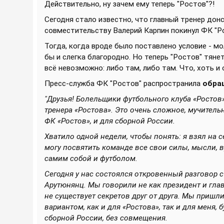
Действительно, ну зачем ему теперь "Ростов"?!
Сегодня стало известно, что главный тренер дон
совместительству Валерий Карпин покинул ФК "Р
Тогда, когда вроде было поставлено условие - мол
бы и слегка благородно. Но теперь "Ростов" тяне
всё невозможно: либо там, либо там. Что, хоть и 
Пресс-служба ФК "Ростов" распространила
обра
"Друзья! Болельщики футбольного клуба «Ростов»
тренера «Ростова». Это очень сложное, мучительн
ФК «Ростов», и для сборной России.
Хватило одной недели, чтобы понять: я взял на 
могу посвятить команде все свои силы, мысли, в
самим собой и футболом.
Сегодня у нас состоялся откровенный разговор
Арутюнянц. Мы говорили не как президент и глав
не существует секретов друг от друга. Мы приш
вариантом, как и для «Ростова», так и для меня,
сборной России, без совмещения.