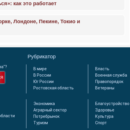
ся»: как это работает
орке, Лондоне, Пекине, Токио и
Рубрикатор
ва"?
В мире
Власть
В России
Военная служба
СЯ
Юг России
Правопорядок
Ростовская область
Ветераны
Экономика
Благоустройство
Аграрный сектор
Здоровье
области
Потребрынок
Культура
Туризм
Спорт