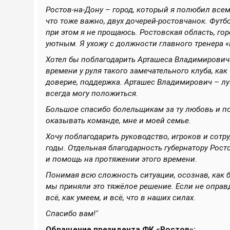
Ростов-на-Дону – город, который я полюбил всем
что тоже важно, двух дочерей-ростовчанок. Футбо
при этом я не прощаюсь. Ростовская область, гор
уютным. Я ухожу с должности главного тренера «Р
Хотел бы поблагодарить Арташеса Владимирович
времени у руля такого замечательного клуба, ка
доверие, поддержка. Арташес Владимирович – лучш
всегда могу положиться.
Большое спасибо болельщикам за ту любовь и под
оказывать команде, мне и моей семье.
Хочу поблагодарить руководство, игроков и сотру
годы. Отдельная благодарность губернатору Рос
и помощь на протяжении этого времени.
Понимая всю сложность ситуации, осознав, как б
мы приняли это тяжёлое решение. Если не оправ
всё, как умеем, и всё, что в наших силах.
Спасибо вам!"
Обращение президента ФК «Ростов»: