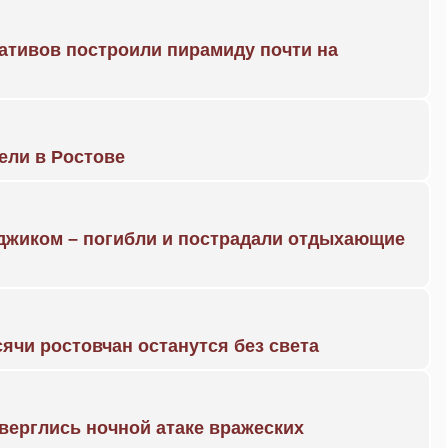
ративов построили пирамиду почти на
рели в Ростове
нджиком – погибли и пострадали отдыхающие
ячи ростовчан останутся без света
дверглись ночной атаке вражеских