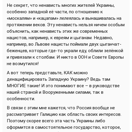
Не секрет, что ненависть многих жителей Украины,
особенно западной её части, по отношению к
«москалям» и «кацапам» лелеялась и вынашивалась на
протяжении веков. Эту ненависть нельзя ничем особым
объяснить, как ненависть этих же современных
нацистов, например, к евреям и цыганам. Недавно,
например, во Львове нацисты поймали двух цыганчат-
беженцев, которые где-то украли еду, облили зелёнкой
и привязали к столбам. И никто в ООН и Совете Европы
не возмутился!
А вот теперь представьте, КАК можно
денацифицировать Западную Украину? Ведь там
МНОГИЕ такие! И это понимают все – в руководстве
нашей страной и Вооруженными силами, так в
особенности.
В связи с этим мне кажется, что Россия вообще не
рассматривает Галицию как область своих интересов.
Поэтому скорее всего эта часть Украины либо
оформится в самостоятельное государство, которое,