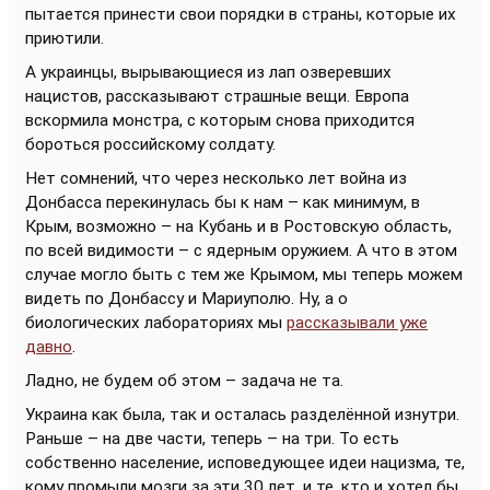
пытается принести свои порядки в страны, которые их
приютили.
А украинцы, вырывающиеся из лап озверевших
нацистов, рассказывают страшные вещи. Европа
вскормила монстра, с которым снова приходится
бороться российскому солдату.
Нет сомнений, что через несколько лет война из
Донбасса перекинулась бы к нам – как минимум, в
Крым, возможно – на Кубань и в Ростовскую область,
по всей видимости – с ядерным оружием. А что в этом
случае могло быть с тем же Крымом, мы теперь можем
видеть по Донбассу и Мариуполю. Ну, а о
биологических лабораториях мы
рассказывали уже
давно
.
Ладно, не будем об этом – задача не та.
Украина как была, так и осталась разделённой изнутри.
Раньше – на две части, теперь – на три. То есть
собственно население, исповедующее идеи нацизма, те,
кому промыли мозги за эти 30 лет, и те, кто и хотел бы