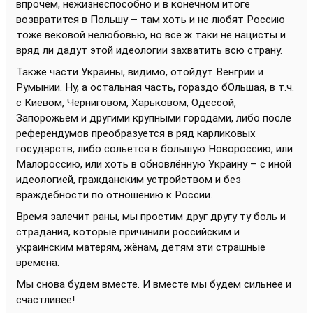
впрочем, нежизнеспособно и в конечном итоге
возвратится в Польшу – там хоть и не любят Россию
тоже вековой нелюбовью, но всё ж таки не нацисты и
вряд ли дадут этой идеологии захватить всю страну.
Также части Украины, видимо, отойдут Венгрии и
Румынии. Ну, а остальная часть, гораздо бОльшая, в т.ч.
с Киевом, Черниговом, Харьковом, Одессой,
Запорожьем и другими крупными городами, либо после
референдумов преобразуется в ряд карликовых
государств, либо сольётся в большую Новороссию, или
Малороссию, или хоть в обновлённую Украину – с иной
идеологией, гражданским устройством и без
враждебности по отношению к России.
Время залечит раны, мы простим друг другу ту боль и
страдания, которые причинили российским и
украинским матерям, жёнам, детям эти страшные
времена.
Мы снова будем вместе. И вместе мы будем сильнее и
счастливее!