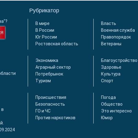
Рубрикатор
ва"?
В мире
Власть
В России
Военная служба
СЯ
Юг России
Правопорядок
Ростовская область
Ветераны
Экономика
Благоустройство
Аграрный сектор
Здоровье
области
Потребрынок
Культура
Туризм
Спорт
Происшествия
Погода
Безопасность
Общество
 в
ГО и ЧС
Это интересно
Против наркотиков
Юмор
й.
09.2024