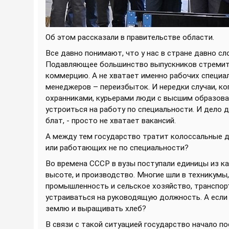
Об этом рассказали в правительстве области.
Все давно понимают, что у нас в стране давно с
Подавляющее большинство выпускников стремится
коммерцию. А не хватает именно рабочих специал
менеджеров – переизбыток. И нередки случаи, ко
охранниками, курьерами люди с высшим образова
устроиться на работу по специальности. И дело д
блат, - просто не хватает вакансий.
А между тем государство тратит колоссальные д
или работающих не по специальности?
Во времена СССР в вузы поступали единицы из ка
высоте, и производство. Многие шли в техникумы,
промышленность и сельское хозяйство, транспорт
устраиваться на руководящую должность. А если 
землю и выращивать хлеб?
В связи с такой ситуацией государство начало п