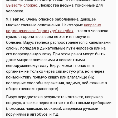
Вывести сложно
. Лекарства весьма токсичные для
человека.
9.
Герпес.
Очень опасное заболевание, дающее
множественные осложнения. Некоторые
напрасно
недооценивают "простуду" на губах
- такого человека
нужно сторониться, если не хотите получить
болезнь. Вирус герпеса распространяется с капельками
слюны, попадая в дыхательные пути человека или на
его поврежденную кожу. При этом ранки могут быть
даже микроскопическими и незаметными
невооруженному глазу. Вирус может попасть в
организм не только через слизистую рта, но и через
конъюнктиву, прямую кишку или влагалище (ну,
последние способы заражения, видимо, всё-таки не в
общественном транспорте).
Вирус передается в результате контакта, например
поцелуя, а также через контакт с бытовыми приборами
(ложками, чашками, сосками), дверными ручками
поручнями в автобусе и т.д.