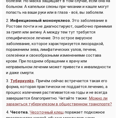
болезни. Но маска защищает в том случае, если она на
больном. А капельки слюны при чихании и кашле могут
попасть на ваши руки или в глаза - всё, вы заболели.
2.
Инфекционный мононуклеоз.
Это заболевание в
Ростове почти и не диагностируют, ошибочно принимая
за грипп или ангину. А между тем тут требуется
специфическое лечение. Это острое вирусное
заболевание, которое характеризуется лихорадкой,
поражением зева, лимфатических узлов, печени,
селезёнки и своеобразными изменениями состава
крови. При позднем обращении к врачу или
неправильном лечении может привести к инвалидности
и даже смерти.
3.
Туберкулёз
.
Причём сейчас встречается такая его
форма, которая практически не поддаётся лечению, а
процесс излечения растягивается на годы и не всегда
завершается благоприятно. Читайте также:
Можно ли
заразиться туберкулезом в общественном транспорте?
4.
Чесотка.
Чесоточный клещ
поражает подкожное