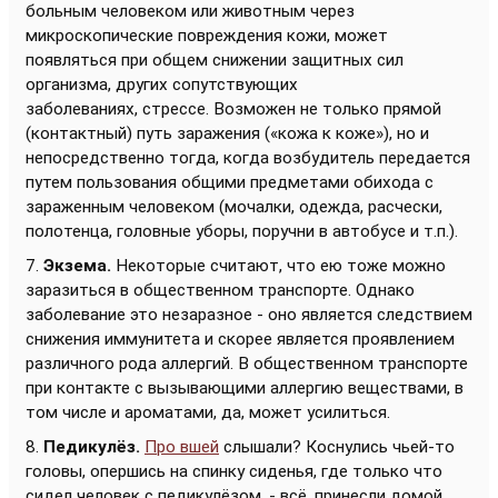
больным человеком или животным через
микроскопические повреждения кожи, может
появляться при общем снижении защитных сил
организма, других сопутствующих
заболеваниях, стрессе. Возможен не только прямой
(контактный) путь заражения («кожа к коже»), но и
непосредственно тогда, когда возбудитель передается
путем пользования общими предметами обихода с
зараженным человеком (мочалки, одежда, расчески,
полотенца, головные уборы, поручни в автобусе и т.п.).
7.
Экзема.
Некоторые считают, что ею тоже можно
заразиться в общественном транспорте. Однако
заболевание это незаразное - оно является следствием
снижения иммунитета и скорее является проявлением
различного рода аллергий. В общественном транспорте
при контакте с вызывающими аллергию веществами, в
том числе и ароматами, да, может усилиться.
8.
Педикулёз.
Про вшей
слышали? Коснулись чьей-то
головы, опершись на спинку сиденья, где только что
сидел человек с педикулёзом, - всё, принесли домой.