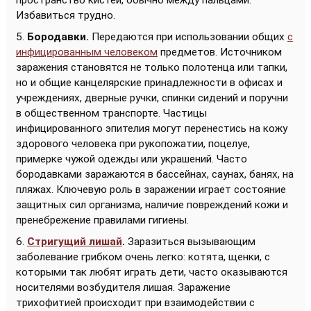
пространство кистей, обычно между пальцами.
Избавиться трудно.
5.
Бородавки.
Передаются при использовании общих
с
инфицированным человеком
предметов. Источником
заражения становятся не только полотенца или тапки,
но и общие канцелярские принадлежности в офисах и
учреждениях, дверные ручки, спинки сидений и поручни
в общественном транспорте. Частицы
инфицированного эпителия могут перенестись на кожу
здорового человека при рукопожатии, поцелуе,
примерке чужой одежды или украшений. Часто
бородавками заражаются в бассейнах, саунах, банях, на
пляжах. Ключевую роль в заражении играет состояние
защитных сил организма, наличие повреждений кожи и
пренебрежение правилами гигиены.
6.
Стригущий лишай
.
Заразиться вызывающим
заболевание грибком очень легко: котята, щенки, с
которыми так любят играть дети, часто оказываются
носителями возбудителя лишая. Заражение
трихофитией происходит при взаимодействии с