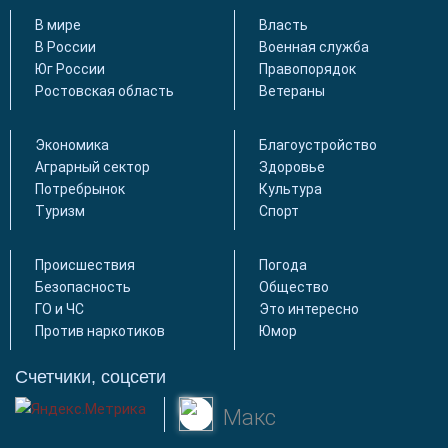
В мире
Власть
В России
Военная служба
Юг России
Правопорядок
Ростовская область
Ветераны
Экономика
Благоустройство
Аграрный сектор
Здоровье
Потребрынок
Культура
Туризм
Спорт
Происшествия
Погода
Безопасность
Общество
ГО и ЧС
Это интересно
Против наркотиков
Юмор
Счетчики, соцсети
Макс