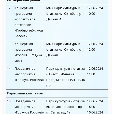
Октябрьский район
12.
Концертная
МБУ Парк культуры и
12.06.2024
программа
отдыха им. Октября, ул.
10.00
коллективов
Дачная, 4
ветеранов
«Люблю тебя, моя
Россия»
13.
Концертная
МБУ Парк культуры и
12.06.2024
программа
отдыха им. Октября, ул.
12.00
«Россия – Родина
Дачная
моя»
14.
Праздничное
Парк культуры и отдыха
12.06.2024
мероприятие
«В честь 70-летия
11.00
«Горжусь Россией»
Победы в ВОВ 1941-1945
гг.»
Первомайский район
15.
Праздничное
Парк культуры и отдыха
12.06.2024
мероприятие
им. Н. Островского, пр-
15.00
«Горжусь Россией»
кт Сельмаш, 1а
15.06.2024