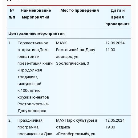
№
Наименование
Место проведения
Дата и
п/п
мероприятия
время
проведения
Центральные мероприятия
1.
Торжественное
МАУК
12.06.2024
открытие «Дома
Ростовский-на-Дону
11.00
юннатов» и
зоопарк, ул.
презентация книги
Зоологическая, 3
«Продолжая
традиции»,
выпущенной
к 100-летию
кружка юннатов
Ростовского-на-
Дону зоопарка
2.
Праздничная
МАУ Парк культуры и
12.06.2024
программа,
отдыха
19.00
посвященная Дню
«Левобережный», ул.