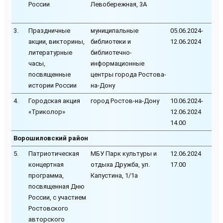
России
Левобережная, 3А
3.
Праздничные
муниципальные
05.06.2024-
акции, викторины,
библиотеки и
12.06.2024
литературные
библиотечно-
часы,
информационные
посвященные
центры города Ростова-
истории России
на-Дону
4.
Городская акция
город Ростов-на-Дону
10.06.2024-
«Триколор»
12.06.2024
14.00
Ворошиловский район
5.
Патриотическая
МБУ Парк культуры и
12.06.2024
концертная
отдыха Дружба, ул.
17.00
программа,
Капустина, 1/1а
посвященная Дню
России, с участием
Ростовского
авторского