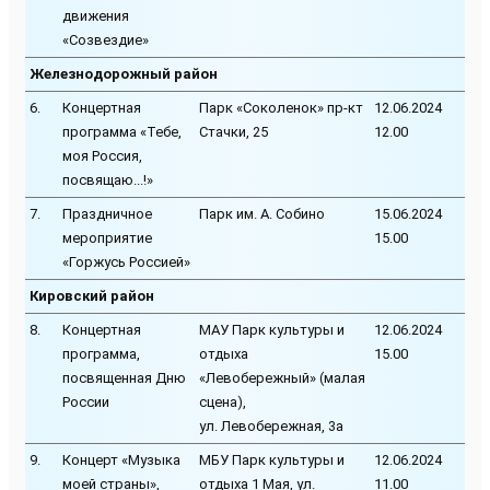
движения
«Созвездие»
Железнодорожный район
6.
Концертная
Парк «Соколенок» пр-кт
12.06.2024
программа «Тебе,
Стачки, 25
12.00
моя Россия,
посвящаю...!»
7.
Праздничное
Парк им. А. Собино
15.06.2024
мероприятие
15.00
«Горжусь Россией»
Кировский район
8.
Концертная
МАУ Парк культуры и
12.06.2024
программа,
отдыха
15.00
посвященная Дню
«Левобережный» (малая
России
сцена),
ул. Левобережная, 3а
9.
Концерт «Музыка
МБУ Парк культуры и
12.06.2024
моей страны»,
отдыха 1 Мая, ул.
11.00