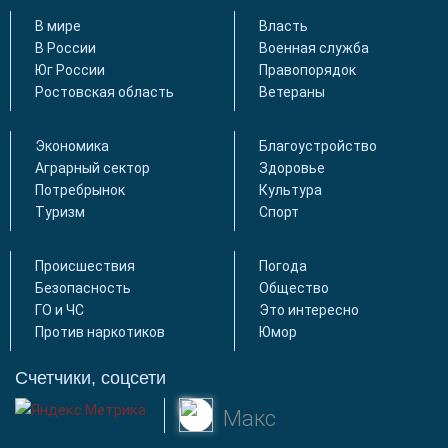
В мире
Власть
В России
Военная служба
Юг России
Правопорядок
Ростовская область
Ветераны
Экономика
Благоустройство
Аграрный сектор
Здоровье
Потребрынок
Культура
Туризм
Спорт
Происшествия
Погода
Безопасность
Общество
ГО и ЧС
Это интересно
Против наркотиков
Юмор
Счетчики, соцсети
Макс