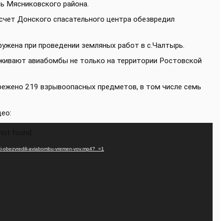
рь Мясниковского района.
асчет Донского спасательного центра обезвредил
ружена при проведении земляных работ в с.Чалтырь.
еживают авиабомбы не только на территории Ростовской
режено 219 взрывоопасных предметов, в том числе семь
део:
 not found
iki-obezvredili-aviabombu-vremen-vov.mp4?_=1