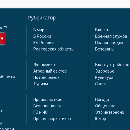
Рубрикатор
ва"?
В мире
Власть
В России
Военная служба
СЯ
Юг России
Правопорядок
Ростовская область
Ветераны
Экономика
Благоустройство
Аграрный сектор
Здоровье
области
Потребрынок
Культура
Туризм
Спорт
Происшествия
Погода
Безопасность
Общество
 в
ГО и ЧС
Это интересно
Против наркотиков
Юмор
й.