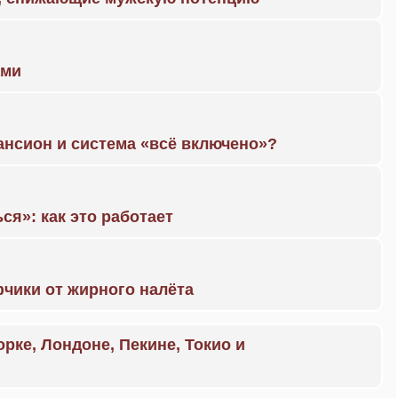
ами
ансион и система «всё включено»?
ся»: как это работает
чики от жирного налёта
орке, Лондоне, Пекине, Токио и