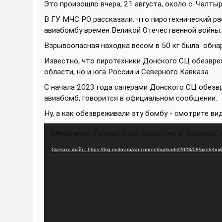
Это произошло вчера, 21 августа, около с. Чалты
В ГУ МЧС РО рассказали. что пиротехнический р
авиабомбу времен Великой Отечественной войны.
Взрывоопасная находка весом в 50 кг была обна
Известно, что пиротехники Донского СЦ обезвр
области, но и юга России и Северного Кавказа.
С начала 2023 года саперами Донского СЦ обезв
авиабомб, говорится в официальном сообщении.
Ну, а как обезвреживали эту бомбу - смотрите ви
Видеоплеер
Media error: Format(s) not supported or source(s)
Скачать файл: https://big-rostov.ru/wp-content/uploads/2023/08/pirotehn