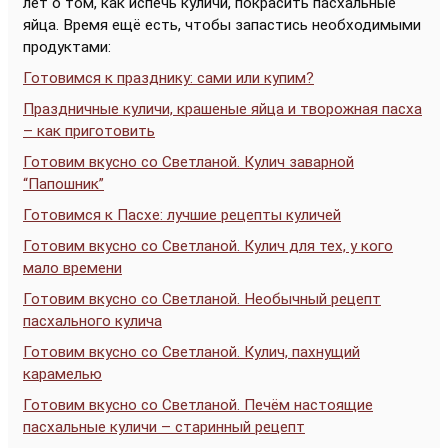
лет о том, как испечь куличи, покрасить пасхальные
яйца. Время ещё есть, чтобы запастись необходимыми
продуктами:
Готовимся к празднику: сами или купим?
Праздничные куличи, крашеные яйца и творожная пасха
– как приготовить
Готовим вкусно со Светланой. Кулич заварной
“Папошник”
Готовимся к Пасхе: лучшие рецепты куличей
Готовим вкусно со Светланой. Кулич для тех, у кого
мало времени
Готовим вкусно со Светланой. Необычный рецепт
пасхального кулича
Готовим вкусно со Светланой. Кулич, пахнущий
карамелью
Готовим вкусно со Светланой. Печём настоящие
пасхальные куличи – старинный рецепт