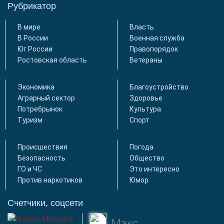
Рубрикатор
В мире
Власть
В России
Военная служба
Юг России
Правопорядок
Ростовская область
Ветераны
Экономика
Благоустройство
Аграрный сектор
Здоровье
Потребрынок
Культура
Туризм
Спорт
Происшествия
Погода
Безопасность
Общество
ГО и ЧС
Это интересно
Против наркотиков
Юмор
Счетчики, соцсети
Макс