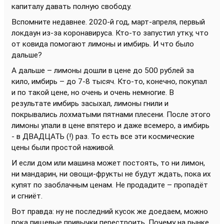
капиталу давать полную свободу.
Вспомните недавнее. 2020-й год, март-апреля, первый
локдаун из-за коронавируса. Кто-то запустил утку, что
от ковида помогают лимоны и имбирь. И что было
дальше?
А дальше – лимоны дошли в цене до 500 рублей за
кило, имбирь – до 7-8 тысяч. Кто-то, конечно, покупал
и по такой цене, но очень и очень немногие. В
результате имбирь засыхал, лимоны гнили и
покрывались лохматыми пятнами плесени. После этого
лимоны упали в цене впятеро и даже всемеро, а имбирь
- в ДВАДЦАТЬ (!) раз. То есть все эти космические
цены были простой наживой.
И если дом или машина может постоять, то ни лимон,
ни мандарин, ни овощи-фрукты не будут ждать, пока их
купят по заоблачным ценам. Не продадите – пропадёт
и сгниёт.
Вот правда: ну не последний кусок же доедаем, можно
пока пищевые привычки перестроить. Почему на рынке