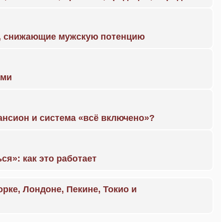
а, снижающие мужскую потенцию
ами
ансион и система «всё включено»?
ся»: как это работает
орке, Лондоне, Пекине, Токио и