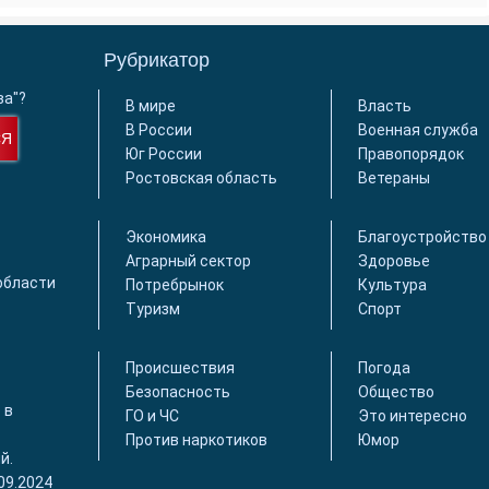
Рубрикатор
ва"?
В мире
Власть
В России
Военная служба
СЯ
Юг России
Правопорядок
Ростовская область
Ветераны
Экономика
Благоустройство
Аграрный сектор
Здоровье
области
Потребрынок
Культура
Туризм
Спорт
Происшествия
Погода
Безопасность
Общество
 в
ГО и ЧС
Это интересно
Против наркотиков
Юмор
й.
09.2024