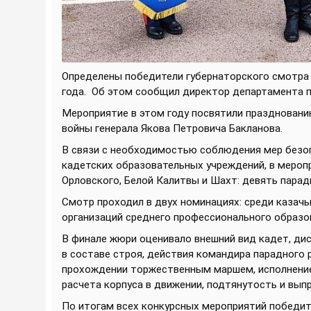
Определены победители губернаторского смотра
года.
Об этом сообщил директор департамента п
Мероприятие в этом году посвятили праздновани
войны генерала Якова Петровича Бакланова.
В связи с необходимостью соблюдения мер безоп
кадетских образовательных учреждений, в меропр
Орловского, Белой Калитвы и Шахт: девять пара
Смотр проходил в двух номинациях: среди казачь
организаций среднего профессионального образо
В финале жюри оценивало внешний вид кадет, дис
в составе строя, действия командира парадного 
прохождении торжественным маршем, исполнение 
расчета корпуса в движении, подтянутость и вы
По итогам всех конкурсных мероприятий победит