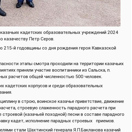
 казачьих кадетских образовательных учреждений 2024
о казачеству Петр Серов.
ю 215-й годовщины со дня рождения героя Кавказской
асности этапы смотра проходили на территории казачьих
иятиях приняли участие воспитанники из Сальска, п.
дных расчетов общей численностью 500 человек.
их кадетских корпусов и среди образовательных
вания.
циплину в строю, воинское казачье приветствие, движение
расчета, строевую слаженность парадного расчета при
строевой (казачьей походной) песни в составе парадного
правку кадет, исполнение парадных строевых приемов.
елями стали Шахтинский генерала Я.П.Бакланова казачий