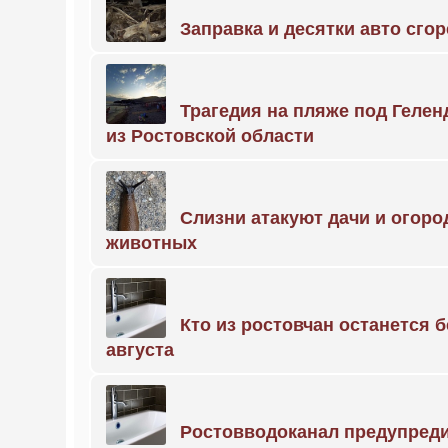
Заправка и десятки авто сго
Трагедия на пляже под Геле
из Ростовской области
Слизни атакуют дачи и огоро
животных
Кто из ростовчан останется б
августа
Ростовводоканал предупред