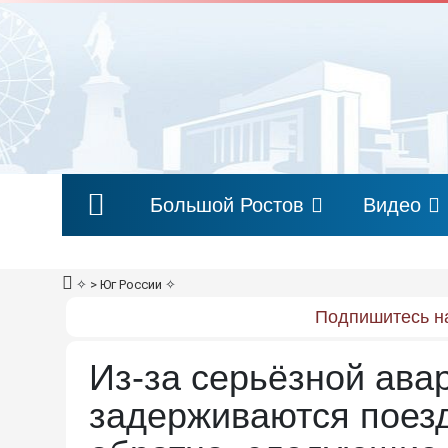
Большой Ростов
Видео
✧
> Юг России
✧
Подпишитесь на
Из-за серьёзной ава
задерживаются поезд