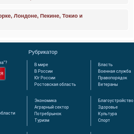
орке, Лондоне, Пекине, Токио и
Рубрикатор
ва"?
В мире
Власть
В России
Военная служба
СЯ
Юг России
Правопорядок
Ростовская область
Ветераны
Экономика
Благоустройство
Аграрный сектор
Здоровье
области
Потребрынок
Культура
Туризм
Спорт