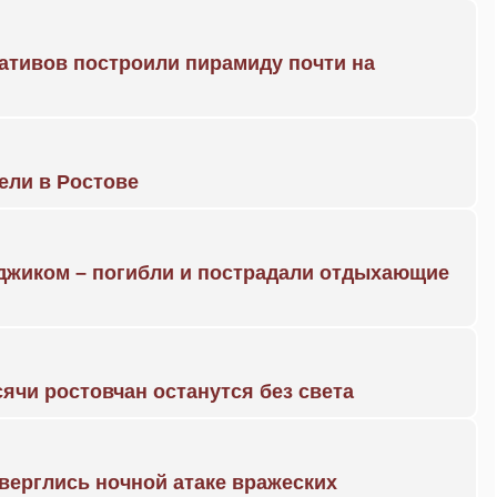
ративов построили пирамиду почти на
рели в Ростове
нджиком – погибли и пострадали отдыхающие
ячи ростовчан останутся без света
дверглись ночной атаке вражеских