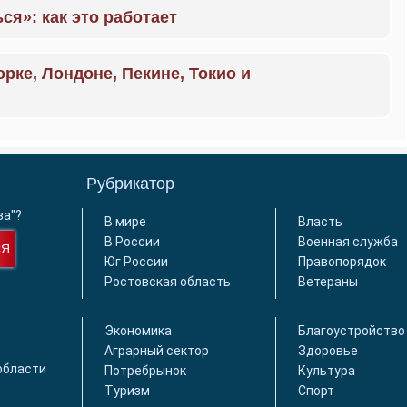
ся»: как это работает
орке, Лондоне, Пекине, Токио и
Рубрикатор
ва"?
В мире
Власть
В России
Военная служба
СЯ
Юг России
Правопорядок
Ростовская область
Ветераны
Экономика
Благоустройство
Аграрный сектор
Здоровье
области
Потребрынок
Культура
Туризм
Спорт