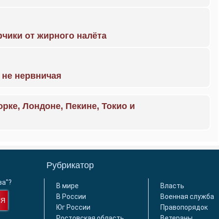
чики от жирного налёта
 не нервничая
орке, Лондоне, Пекине, Токио и
Рубрикатор
ва"?
В мире
Власть
В России
Военная служба
СЯ
Юг России
Правопорядок
Ростовская область
Ветераны