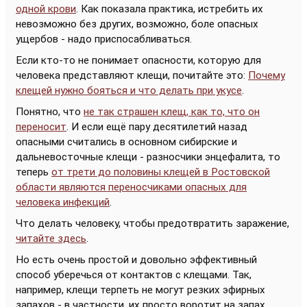
одной крови
. Как показала практика, истребить их
невозможно без других, возможно, боле опасных
ущербов - надо приспосабливаться.
Если кто-то не понимает опасности, которую для
человека представляют клещи, почитайте это:
Почему
клещей нужно бояться и что делать при укусе
.
Понятно, что
не так страшен клещ, как то, что он
переносит
. И если ещё пару десятилетий назад
опасными считались в основном сибирские и
дальневосточные клещи - разносчики энцефалита, то
теперь
от трети до половины клещей в Ростовской
области являются переносчиками опасных для
человека инфекций
.
Что делать человеку, чтобы предотвратить заражение,
читайте здесь
.
Но есть очень простой и довольно эффективный
способ уберечься от контактов с клещами. Так,
например, клещи терпеть не могут резких эфирных
запахов - в частности, их просто воротит на запах