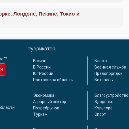
орке, Лондоне, Пекине, Токио и
Рубрикатор
ва"?
В мире
Власть
В России
Военная служба
СЯ
Юг России
Правопорядок
Ростовская область
Ветераны
Экономика
Благоустройство
Аграрный сектор
Здоровье
области
Потребрынок
Культура
Туризм
Спорт