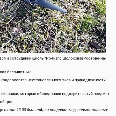
иеся и сотрудники школы№54напр.ШолоховавРостове-на-
пал беспилотник.
 квадрокоптер неустановленного типа и принадлежности
и силовики, которые обследовали подозрительный предмет.
ообщил:
де около 13:00 был найден квадрокоптер, взрывоопасных