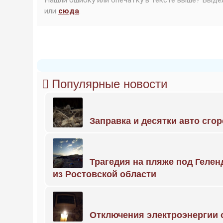
Нашли ошибку или опечатку в тексте выше? Выде
или
сюда
.
Популярные новости
Заправка и десятки авто сго
Трагедия на пляже под Геле
из Ростовской области
Отключения электроэнергии о