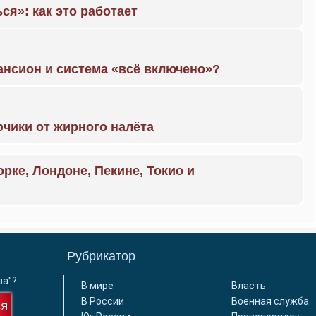
ся»: как это работает
ансион и система «всё включено»?
чики от жирного налёта
орке, Лондоне, Пекине, Токио и
Рубрикатор
ва"?
В мире
Власть
В России
Военная служба
СЯ