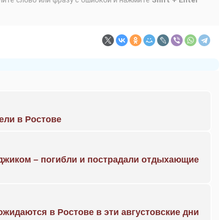
лите слово или фразу с ошибкой и нажмите
Shift + Enter
рели в Ростове
нджиком – погибли и пострадали отдыхающие
жидаются в Ростове в эти августовские дни