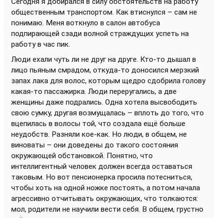
Сегодня я добирался в силу обстоятельств на работу
общественным транспортом. Как втиснулся – сам не
понимаю. Меня воткнуло в салон автобуса
подпирающей сзади волной страждущих успеть на
работу в час пик.
Люди ехали чуть ли не друг на друге. Кто-то дышал в
лицо пьяным смрадом, откуда-то доносился мерзкий
запах лака для волос, которым щедро сдобрила голову
какая-то пассажирка. Люди переругались, а две
женщины даже подрались. Одна хотела высвободить
свою сумку, другая возмущалась – вплоть до того, что
вцепилась в волосы той, что создала ещё больше
неудобств. Разняли кое-как. Но люди, в общем, не
виноваты – они доведены до такого состояния
окружающей обстановкой. Понятно, что
интеллигентный человек должен всегда оставаться
таковым. Но вот пенсионерка просила потесниться,
чтобы хоть на одной ножке постоять, а потом начала
агрессивно отчитывать окружающих, что толкаются:
мол, родители не научили вести себя. В общем, грустно