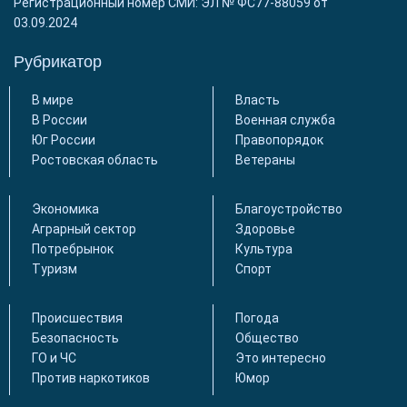
Регистрационный номер СМИ: ЭЛ № ФС77-88059 от
03.09.2024
Рубрикатор
В мире
Власть
В России
Военная служба
Юг России
Правопорядок
Ростовская область
Ветераны
Экономика
Благоустройство
Аграрный сектор
Здоровье
Потребрынок
Культура
Туризм
Спорт
Происшествия
Погода
Безопасность
Общество
ГО и ЧС
Это интересно
Против наркотиков
Юмор