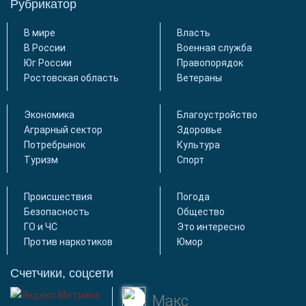
Рубрикатор
В мире
Власть
В России
Военная служба
Юг России
Правопорядок
Ростовская область
Ветераны
Экономика
Благоустройство
Аграрный сектор
Здоровье
Потребрынок
Культура
Туризм
Спорт
Происшествия
Погода
Безопасность
Общество
ГО и ЧС
Это интересно
Против наркотиков
Юмор
Счетчики, соцсети
Макс