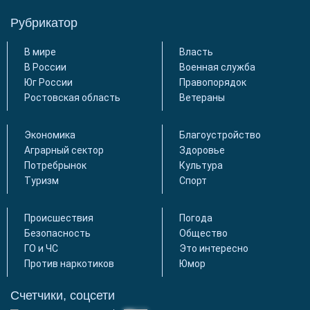
Рубрикатор
В мире
Власть
В России
Военная служба
Юг России
Правопорядок
Ростовская область
Ветераны
Экономика
Благоустройство
Аграрный сектор
Здоровье
Потребрынок
Культура
Туризм
Спорт
Происшествия
Погода
Безопасность
Общество
ГО и ЧС
Это интересно
Против наркотиков
Юмор
Счетчики, соцсети