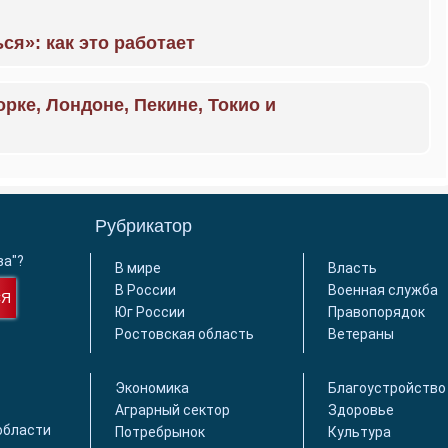
ся»: как это работает
орке, Лондоне, Пекине, Токио и
Рубрикатор
ва"?
В мире
Власть
В России
Военная служба
СЯ
Юг России
Правопорядок
Ростовская область
Ветераны
Экономика
Благоустройство
Аграрный сектор
Здоровье
области
Потребрынок
Культура