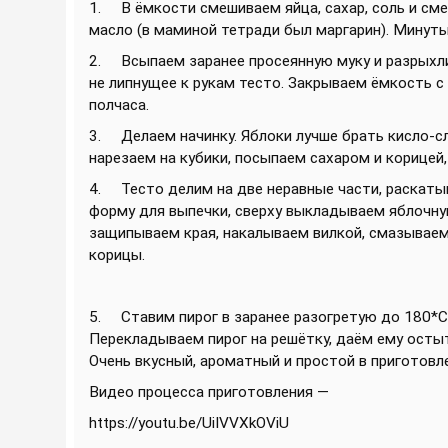
1. В ёмкости смешиваем яйца, сахар, соль и см
масло (в маминой тетради был маргарин). Минут
2. Всыпаем заранее просеянную муку и разрыхли
не липнущее к рукам тесто. Закрываем ёмкость с
полчаса.
3. Делаем начинку. Яблоки лучше брать кисло-сл
нарезаем на кубики, посыпаем сахаром и корицей,
4. Тесто делим на две неравные части, раскаты
форму для выпечки, сверху выкладываем яблочную
защипываем края, накалываем вилкой, смазываем
корицы.
5. Ставим пирог в заранее разогретую до 180*С 
Перекладываем пирог на решётку, даём ему остыт
Очень вкусный, ароматный и простой в приготовл
Видео процесса приготовления —
https://youtu.be/UiIVVXkOViU