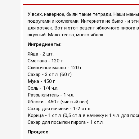
У всех, наверное, были такие тетради. Наши мам
подругами и коллегами. Интернета не было - и э
для хозяек. Вот и этот рецепт яблочного пирога 
вкусный. Мало теста, много яблок.
Ингредиенты:
Яйца - 2 шт.
Сметана - 120 г
Сливочное масло - 120 г
Сахар - 3 ст.л. (60 г)
Мука - 450 г
Соль - 1/4 ч.л.
Разрыхлитель - 1 ч.л.
Яблоки - 450 г (чистый вес)
Сахар для начинки - 1-2 ст.л.
Корица - 1 ст.л. (0,5 ст.л. в начинку и 1 ч.л. для по
Сахар для посыпки пирога - 1 ст.л.
Процесс: