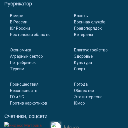
Рубрикатор
В мире
Власть
В России
Военная служба
Юг России
Правопорядок
Ростовская область
Ветераны
Экономика
Благоустройство
Аграрный сектор
Здоровье
Потребрынок
Культура
Туризм
Спорт
Происшествия
Погода
Безопасность
Общество
ГО и ЧС
Это интересно
Против наркотиков
Юмор
Счетчики, соцсети
Макс