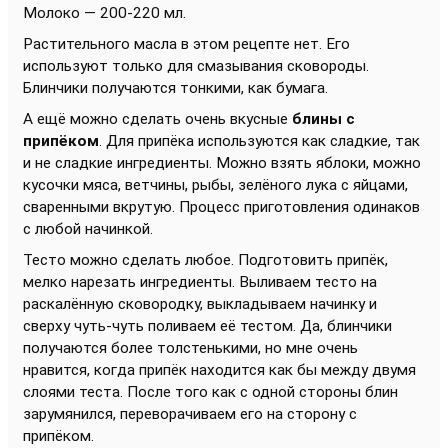
Молоко — 200-220 мл.
Растительного масла в этом рецепте нет. Его
используют только для смазывания сковороды.
Блинчики получаются тонкими, как бумага.
А ещё можно сделать очень вкусные
блины с
припёком
. Для припёка используются как сладкие, так
и не сладкие ингредиенты. Можно взять яблоки, можно
кусочки мяса, ветчины, рыбы, зелёного лука с яйцами,
сваренными вкрутую. Процесс приготовления одинаков
с любой начинкой.
Тесто можно сделать любое. Подготовить припёк,
мелко нарезать ингредиенты. Выливаем тесто на
раскалённую сковородку, выкладываем начинку и
сверху чуть-чуть поливаем её тестом. Да, блинчики
получаются более толстенькими, но мне очень
нравится, когда припёк находится как бы между двумя
слоями теста. После того как с одной стороны блин
зарумянился, переворачиваем его на сторону с
припёком.