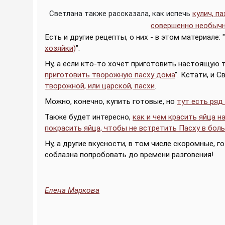
Светлана также рассказала, как испечь
кулич, п
совершенно необычн
Есть и другие рецепты, о них - в этом материале: "
хозяйки)
".
Ну, а если кто-то хочет приготовить настоящую т
приготовить творожную пасху дома
". Кстати, и 
творожной, или царской, пасхи
.
Можно, конечно, купить готовые, но
тут есть ряд
Также будет интересно,
как и чем красить яйца н
покрасить яйца, чтобы не встретить Пасху в бол
Ну, а другие вкусности, в том числе скоромные, 
соблазна попробовать до времени разговения!
Елена Маркова