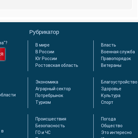
Рубрикатор
ва"?
В мире
Власть
В России
Военная служба
СЯ
Юг России
Правопорядок
Ростовская область
Ветераны
Экономика
Благоустройство
Аграрный сектор
Здоровье
области
Потребрынок
Культура
Туризм
Спорт
Происшествия
Погода
Безопасность
Общество
 в
ГО и ЧС
Это интересно