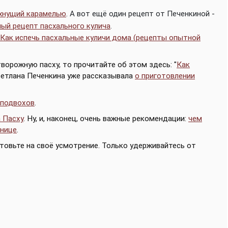
ахнущий карамелью
. А вот ещё один рецепт от Печенкиной -
ый рецепт пасхального кулича
.
Как испечь пасхальные куличи дома (рецепты опытной
ворожную пасху, то прочитайте об этом здесь: "
Как
Светлана Печенкина уже рассказывала
о приготовлении
 подвохов
.
а Пасху
. Ну, и, наконец, очень важные рекомендации:
чем
ьнице
.
готовьте на своё усмотрение. Только удерживайтесь от