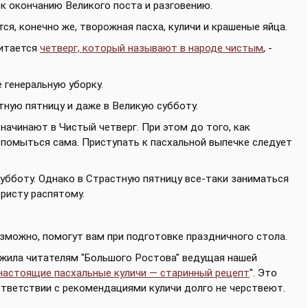
 к окончанию Великого поста и разговению.
я, конечно же, творожная пасха, куличи и крашеные яйца.
читается
четверг, который называют в народе чистым
, -
 генеральную уборку.
тную пятницу и даже в Великую субботу.
 начинают в Чистый четверг. При этом до того, как
 помыться сама. Приступать к пасхальной выпечке следует
субботу. Однако в Страстную пятницу все-таки заниматься
Христу распятому.
зможно, помогут вам при подготовке праздничного стола.
ожила читателям "Большого Ростова" ведущая нашей
настоящие пасхальные куличи — старинный рецепт
". Это
ответствии с рекомендациями куличи долго не черствеют.