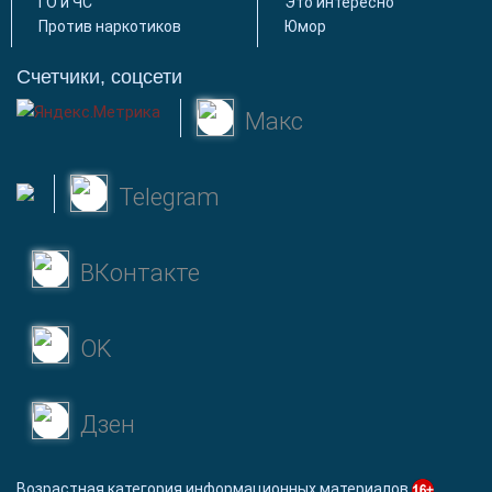
ГО и ЧС
Это интересно
Против наркотиков
Юмор
Счетчики, соцсети
Макс
Telegram
ВКонтакте
OK
Дзен
Возрастная категория информационных материалов