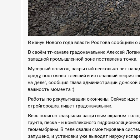
В канун Нового года власти Ростова сообщили о 
В своём тг-канале градоначальник Алексей Логвин
западной промышленной зоне поставлена точка.
Мусорный полигон, закрытый несколько лет наза
среду, постоянно тлевший и источавший неприятны
на деле", сообщил глава администрации донской 
важность момента :)
Работы по рекультивации окончены. Сейчас идет
стройгородка, пишет градоначальник.
Весь полигон «накрыли» защитным экраном толщи
грунта, песка - и комплексного гидроизоляционн
геомембраны. В теле свалки смонтирована систем
запущено, и установки уже выводят наружу испаре