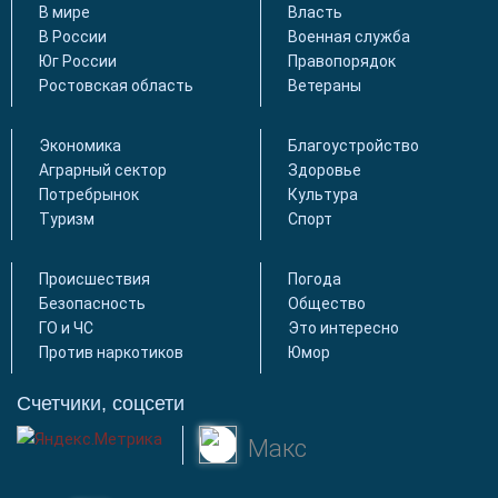
В мире
Власть
В России
Военная служба
Юг России
Правопорядок
Ростовская область
Ветераны
Экономика
Благоустройство
Аграрный сектор
Здоровье
Потребрынок
Культура
Туризм
Спорт
Происшествия
Погода
Безопасность
Общество
ГО и ЧС
Это интересно
Против наркотиков
Юмор
Счетчики, соцсети
Макс