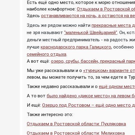
Есть ещё одно место, которое к морю отношения н
наиболее комфортное:
Отдыхаем в Ростовской об
Здесь
останавливаются на ночь, а остаются на в
Здесь же рядом можно найти
прекрасные места д
не зря называют
"маленькой Швейцарией"
. Он, к
деньги местный предприниматель - на радость жит
лучше
краснодарского парка Галицкого
, особенно
семейного отдыха
.
А вот ещё:
озеро, срубы, бассейн, прекрасный пар
Мы уже рассказывали и о
«турецком» варианте о
левом, вы можете получить то, за чем едете в Ту
Также недавно рассказывали и о
ещё одном мест
А то вот
было найдено «дикое место» на левом б
И ещё:
Озерцо под Ростовом – ещё одно место д
Также интересно это:
Отдыхаем в Ростовской области: Пухляковка
Отдыхаем в Ростовской области: Мелиховка