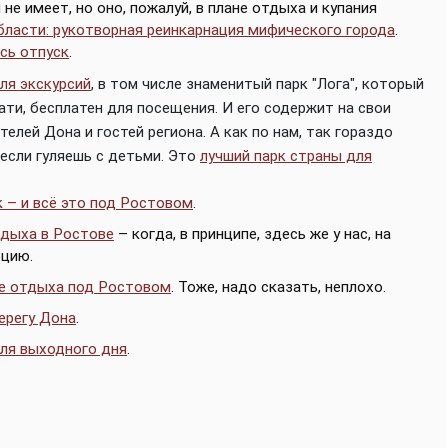
е имеет, но оно, пожалуй, в плане отдыха и купания
ласти: рукотворная реинкарнация мифического города
.
есь отпуск
.
ля экскурсий
, в том числе знаменитый парк "Лога", который
стати, бесплатен для посещения. И его содержит на свои
елей Дона и гостей региона. А как по нам, так гораздо
 если гуляешь с детьми. Это
лучший парк страны для
к – и всё это под Ростовом
.
тдыха в Ростове
– когда, в принципе, здесь же у нас, на
рцию.
е отдыха под Ростовом
. Тоже, надо сказать, неплохо.
ерегу Дона
.
ля выходного дня
.