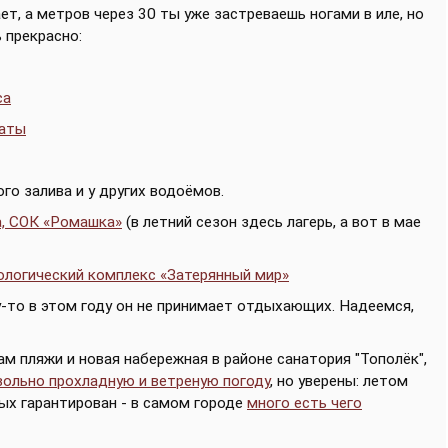
ет, а метров через 30 ты уже застреваешь ногами в иле, но
 прекрасно:
са
каты
го залива и у других водоёмов.
а, СОК «Ромашка»
(в летний сезон здесь лагерь, а вот в мае
еологический комплекс «Затерянный мир»
у-то в этом году он не принимает отдыхающих. Надеемся,
там пляжи и новая набережная в районе санатория "Тополёк",
вольно прохладную и ветреную погоду
, но уверены: летом
дых гарантирован - в самом городе
много есть чего