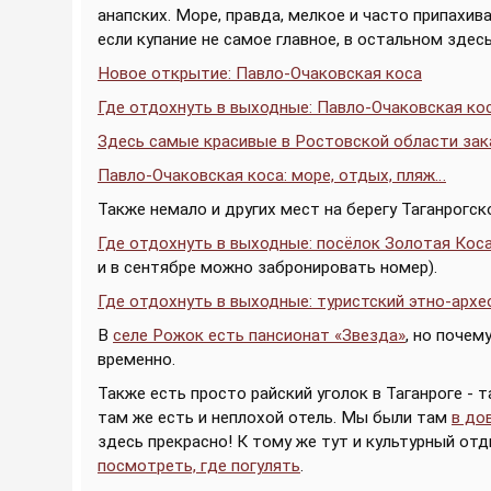
анапских. Море, правда, мелкое и часто припахива
если купание не самое главное, в остальном здесь
Новое открытие: Павло-Очаковская коса
Где отдохнуть в выходные: Павло-Очаковская ко
Здесь самые красивые в Ростовской области за
Павло-Очаковская коса: море, отдых, пляж…
Также немало и других мест на берегу Таганрогско
Где отдохнуть в выходные: посёлок Золотая Кос
и в сентябре можно забронировать номер).
Где отдохнуть в выходные: туристский этно-арх
В
селе Рожок есть пансионат «Звезда»
, но почем
временно.
Также есть просто райский уголок в Таганроге - 
там же есть и неплохой отель. Мы были там
в до
здесь прекрасно! К тому же тут и культурный от
посмотреть, где погулять
.