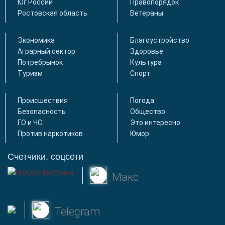
Юг России
Правопорядок
Ростовская область
Ветераны
Экономика
Благоустройство
Аграрный сектор
Здоровье
Потребрынок
Культура
Туризм
Спорт
Происшествия
Погода
Безопасность
Общество
ГО и ЧС
Это интересно
Против наркотиков
Юмор
Счетчики, соцсети
Макс
Telegram