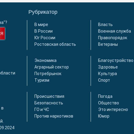
Рубрикатор
ва"?
В мире
Власть
В России
Военная служба
СЯ
Юг России
Правопорядок
Ростовская область
Ветераны
Экономика
Благоустройство
Аграрный сектор
Здоровье
области
Потребрынок
Культура
Туризм
Спорт
Происшествия
Погода
Безопасность
Общество
 в
ГО и ЧС
Это интересно
Против наркотиков
Юмор
й.
09.2024