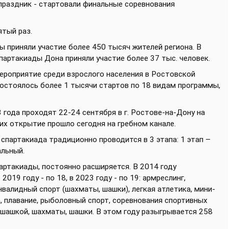
праздник - стартовали финальные соревнования
ятый раз.
ы приняли участие более 450 тысяч жителей региона. В
партакиады Дона приняли участие более 37 тыс. человек.
ероприятие среди взрослого населения в Ростовской
состоялось более 1 тысячи стартов по 18 видам программы,
года проходят 22-24 сентября в г. Ростове-на-Дону на
их открытие прошло сегодня на гребном канале.
спартакиада традиционно проводится в 3 этапа: 1 этап –
альный.
артакиады, постоянно расширяется. В 2014 году
019 году - по 18, в 2023 году - по 19: армреслинг,
 инвалидный спорт (шахматы, шашки), легкая атлетика, мини-
а, плавание, рыболовный спорт, соревнования спортивных
 шашкой, шахматы, шашки. В этом году разыгрывается 258