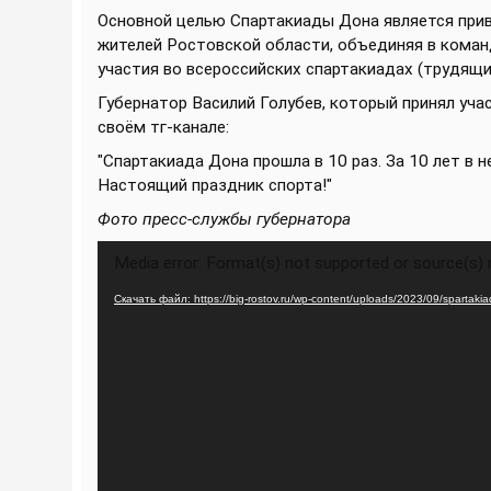
Основной целью Спартакиады Дона является прив
жителей Ростовской области, объединяя в кома
участия во всероссийских спартакиадах (трудящих
Губернатор Василий Голубев, который принял уча
своём тг-канале:
"Спартакиада Дона прошла в 10 раз. За 10 лет в 
Настоящий праздник спорта!"
Фото пресс-службы губернатора
Видеоплеер
Media error: Format(s) not supported or source(s)
Скачать файл: https://big-rostov.ru/wp-content/uploads/2023/09/spartak