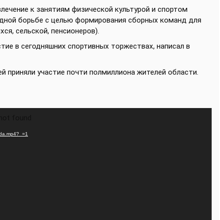
лечение к занятиям физической культурой и спортом
ндной борьбе с целью формирования сборных команд для
ся, сельской, пенсионеров).
стие в сегодняшних спортивных торжествах, написал в
ней приняли участие почти полмиллиона жителей области.
 not found
iada.mp4?_=1