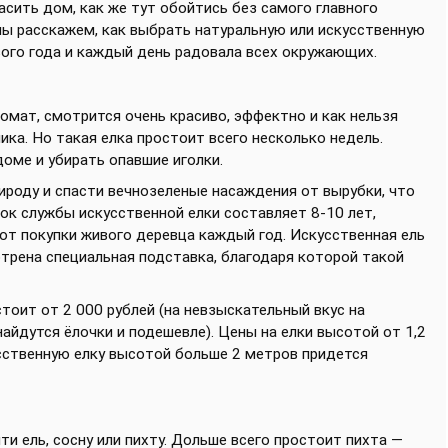
сить дом, как же тут обойтись без самого главного
мы расскажем, как выбрать натуральную или искусственную
вого года и каждый день радовала всех окружающих.
омат, смотрится очень красиво, эффектно и как нельзя
ка. Но такая елка простоит всего несколько недель.
оме и убирать опавшие иголки.
ироду и спасти вечнозеленые насаждения от вырубки, что
ок службы искусственной елки составляет 8-10 лет,
от покупки живого деревца каждый год. Искусственная ель
отрена специальная подставка, благодаря которой такой
тоит от 2 000 рублей (на невзыскательный вкус на
айдутся ёлочки и подешевле). Цены на елки высотой от 1,2
кусственную елку высотой больше 2 метров придется
 ель, сосну или пихту. Дольше всего простоит пихта —