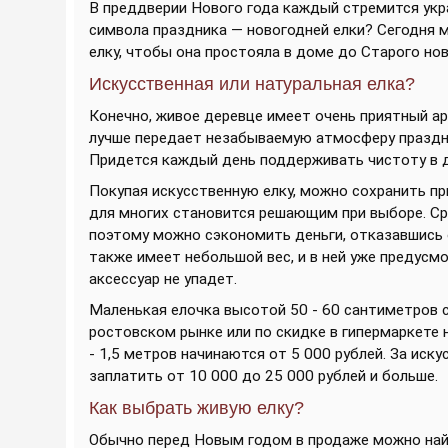
В преддверии Нового года каждый стремится укра
символа праздника — новогодней елки? Сегодня 
елку, чтобы она простояла в доме до Старого но
Искусственная или натуральная елка?
Конечно, живое деревце имеет очень приятный ар
лучше передает незабываемую атмосферу праздни
Придется каждый день поддерживать чистоту в д
Покупая искусственную елку, можно сохранить пр
для многих становится решающим при выборе. Ср
поэтому можно сэкономить деньги, отказавшись 
также имеет небольшой вес, и в ней уже предусм
аксессуар не упадет.
Маленькая елочка высотой 50 - 60 сантиметров с
ростовском рынке или по скидке в гипермаркете н
- 1,5 метров начинаются от 5 000 рублей. За ис
заплатить от 10 000 до 25 000 рублей и больше.
Как выбрать живую елку?
Обычно перед Новым годом в продаже можно найти