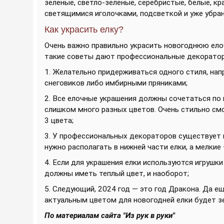
зеленые, светло-зеленые, серебристые, белые, кр
светящимися иголочками, подсветкой и уже убра
Как украсить елку?
Очень важно правильно украсить новогоднюю ело
такие советы дают профессиональные декорато
1. Желательно придерживаться одного стиля, нап
снеговиков либо имбирными пряниками;
2. Все елочные украшения должны сочетаться по 
слишком много разных цветов. Очень стильно смо
3 цвета;
3. У профессиональных декораторов существует н
нужно располагать в нижней части елки, а мелкие 
4. Если для украшения елки используются игрушки
должны иметь теплый цвет, и наоборот;
5. Следующий, 2024 год — это год Дракона. Да ещ
актуальным цветом для новогодней елки будет зел
По материалам сайта "Из рук в руки"