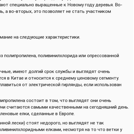
дают специально выращенные к Новому году деревья. Во-
ь, а во-вторых, это позволяет не стать участником
имание на следующие характеристики.
з полипропилена, поливинилхлорида или опрессованной
чные, имеют долгий срок службы и выглядят очень
тся в Китае и относится к среднему ценовому сегменту.
плавиться от электрической гирлянды, если использован
ипропилена состоит в том, что выглядят они очень
 Они считаются самыми качественными на сегодняшний день.
леновые елки, сделанные в Европе.
ной лески) стоят недорого, но выглядят не так
оливинилхлоридными елками, несмотря на то что ветки у