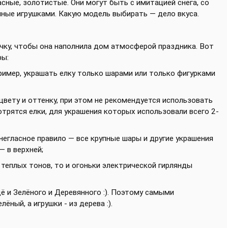
асные, золотистые. Они могут быть с имитацией снега, со
нные игрушками. Какую модель выбирать — дело вкуса.
чку, чтобы она наполнила дом атмосферой праздника. Вот
ры:
ример, украшать елку только шарами или только фигурками
цвету и оттенку, при этом не рекомендуется использовать
трятся елки, для украшения которых использовали всего 2-
егласное правило — все крупные шары и другие украшения
— в верхней;
 теплых тонов, то и огоньки электрической гирлянды
ё и Зелёного и Деревянного :). Поэтому самыми
ёный, а игрушки - из дерева :).