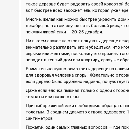
такое деревце будет радовать своей красотой бо
вот быстрее всех засохнет ель, которая уже чере
Многие, желая как можно быстрее украсить дом к
декабря, но в этом случае есть большой риск, чт
покупки живой елки — 20-25 декабря.
Ни в коем случае не стоит покупать деревце веч
внимательно разглядеть его и убедиться, что и
серыми или желтыми, поскольку это признак того,
попадет в теплый дом или квартиру, сразу же сбро
Внимательно нужно осмотреть деревце на наличи
для здоровья человека споры. Желательно оторват
если дерево было срублено недавно, почувствуе
Даже если елочка пышная только с одной стороны
комнаты или около стены.
При выборе живой елки необходимо обращать вн
толстым. В среднем диаметр ствола здорового 1
сантиметров.
Пожалуй, один самых главных вопросов — где пок