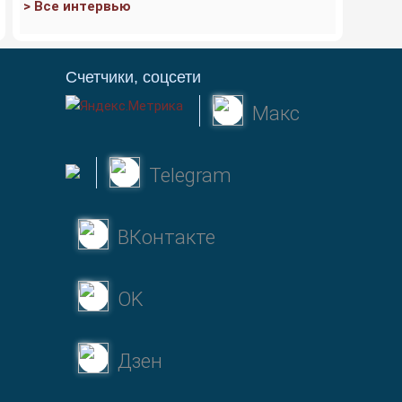
> Все интервью
Счетчики, соцсети
Макс
Telegram
ВКонтакте
OK
Дзен