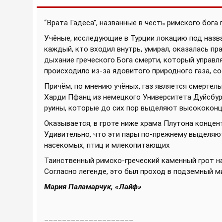
“Врата Гадеса”, названные в честь римского бог
Учёные, исследующие в Турции локацию под назван
каждый, кто входил внутрь, умирал, оказалась п
дыхание греческого Бога смерти, который управл
происходило из-за ядовитого природного газа, соо
Причём, по мнению учёных, газ является смертел
Харди Пфанц из немецкого Университета Дуйсбур
руины, которые до сих пор выделяют высококонц
Оказывается, в гроте ниже храма Плутона концен
Удивительно, что эти пары по-прежнему выделяют
насекомых, птиц и млекопитающих
Таинственный римско-греческий каменный грот на
Согласно легенде, это был проход в подземный м
Мария Паламарчук, «Лайф»
____________________