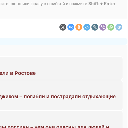
лите слово или фразу с ошибкой и нажмите
Shift + Enter
рели в Ростове
нджиком – погибли и пострадали отдыхающие
ды россиян – чем они опасны для людей и