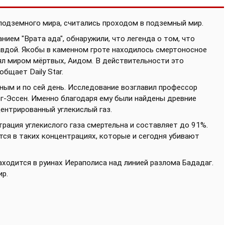
а подземного мира, считались проходом в подземный мир.
ием "Врата ада", обнаружили, что легенда о том, что
равдой. Якобы в каменном гроте находилось смертоносное
ял миром мёртвых, Аидом. В действительности это
бщает Daily Star.
ьным и по сей день. Исследование возглавил профессор
г-Эссен. Именно благодаря ему были найдены древние
ентрированный углекислый газ.
трация углекислого газа смертельна и составляет до 91%.
ся в таких концентрациях, которые и сегодня убивают
ходится в руинах Иераполиса над линией разлома Бададаг.
ир.