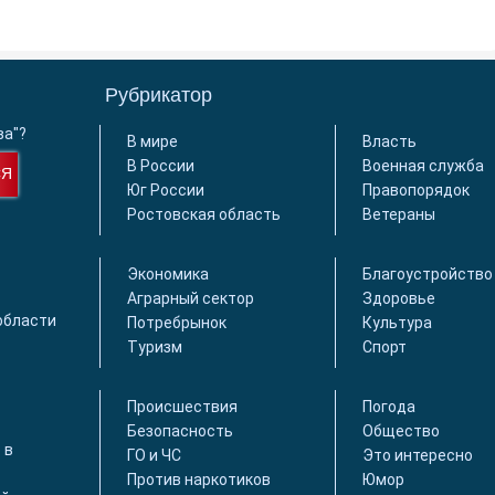
Рубрикатор
ва"?
В мире
Власть
В России
Военная служба
СЯ
Юг России
Правопорядок
Ростовская область
Ветераны
Экономика
Благоустройство
Аграрный сектор
Здоровье
области
Потребрынок
Культура
Туризм
Спорт
Происшествия
Погода
Безопасность
Общество
 в
ГО и ЧС
Это интересно
Против наркотиков
Юмор