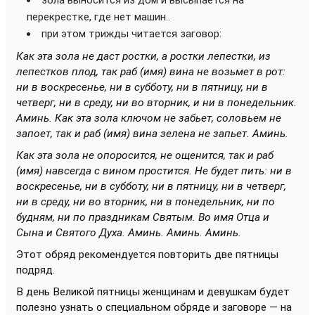
зола выносится из дом и высыпается на
перекрестке, где нет машин..
при этом трижды читается заговор:
Как эта зола не даст ростки, а ростки лепестки, из
лепестков плод, так раб (имя) вина не возьмет в рот:
ни в воскресенье, ни в субботу, ни в пятницу, ни в
четверг, ни в среду, ни во вторник, и ни в понедельник.
Аминь. Как эта зола ключом не забьет, соловьем не
запоет, так и раб (имя) вина зелена не запьет. Аминь.
Как эта зола не опоросится, не ощенится, так и раб
(имя) навсегда с вином простится. Не будет пить: ни в
воскресенье, ни в субботу, ни в пятницу, ни в четверг,
ни в среду, ни во вторник, ни в понедельник, ни по
будням, ни по праздникам Святым. Во имя Отца и
Сына и Святого Духа. Аминь. Аминь. Аминь.
Этот обряд рекомендуется повторить две пятницы
подряд.
В день Великой пятницы женщинам и девушкам будет
полезно узнать о специальном обряде и заговоре — на