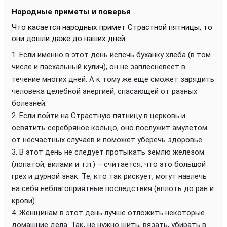
Народные приметы и поверья
Что касается народных примет Страстной пятницы, то
они дошли даже до наших дней:
Если именно в этот день испечь буханку хлеба (в том
числе и пасхальный кулич), он не заплесневеет в
течение многих дней. А к тому же еще сможет зарядить
человека целебной энергией, спасающей от разных
болезней.
Если пойти на Страстную пятницу в церковь и
освятить серебряное кольцо, оно послужит амулетом
от несчастных случаев и поможет уберечь здоровье.
В этот день не следует протыкать землю железом
(лопатой, вилами и т.п.) – считается, что это большой
грех и дурной знак. Те, кто так рискует, могут навлечь
на себя неблагоприятные последствия (вплоть до ран и
крови).
Женщинам в этот день лучше отложить некоторые
домашние дела. Так, не нужно шить, вязать, убирать в