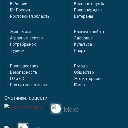
В России
Военная служба
Юг России
Правопорядок
Ростовская область
Ветераны
Экономика
Благоустройство
Аграрный сектор
Здоровье
Потребрынок
Культура
Туризм
Спорт
Происшествия
Погода
Безопасность
Общество
ГО и ЧС
Это интересно
Против наркотиков
Юмор
Счетчики, соцсети
Макс