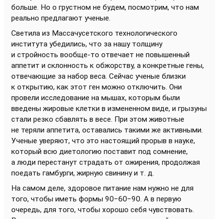
больше. Но о грустном не будем, посмотрим, что нам
реально предлагают ученые.
Светила из Массачусетского технологического
института убедились, что за нашу толщину
и стройность вообще-то отвечает не повышенный
аппетит и склонность к обжорству, а конкретные гены,
отвечающие за набор веса. Сейчас ученые близки
к открытию, как этот ген можно отключить. Они
провели исследование на мышах, которым были
введены жировые клетки в измененном виде, и грызуны
стали резко сбавлять в весе. При этом животные
не теряли аппетита, оставались такими же активными.
Ученые уверяют, что это настоящий прорыв в науке,
который всю диетологию поставит под сомнение,
а люди перестанут страдать от ожирения, продолжая
поедать гамбурги, жирную свинину и т. д.
На самом деле, здоровое питание нам нужно не для
того, чтобы иметь формы 90−60−90. А в первую
очередь, для того, чтобы хорошо себя чувствовать.