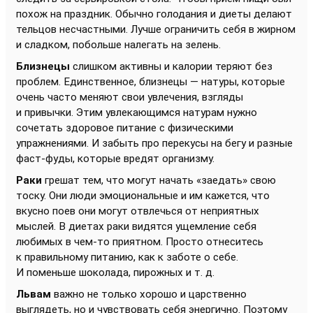
похож на праздник. Обычно голодания и диеты делают
тельцов несчастными. Лучше ограничить себя в жирном
и сладком, побольше налегать на зелень.
Близнецы
слишком активны и калории теряют без
проблем. Единственное, близнецы — натуры, которые
очень часто меняют свои увлечения, взгляды
и привычки. Этим увлекающимся натурам нужно
сочетать здоровое питание с физическими
упражнениями. И забыть про перекусы на бегу и разные
фаст-фуды, которые вредят организму.
Раки
грешат тем, что могут начать «заедать» свою
тоску. Они люди эмоциональные и им кажется, что
вкусно поев они могут отвлечься от неприятных
мыслей. В диетах раки видятся ущемление себя
любимых в чем-то приятном. Просто отнеситесь
к правильному питанию, как к заботе о себе.
И поменьше шоколада, пирожных и т. д.
Львам
важно не только хорошо и царственно
выглядеть, но и чувствовать себя энергично. Поэтому