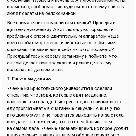
с желчным пузырем и печенью. А у любителей капусты,
возможно, проблемы с желудком, вот почему они так
любят салаты из белокочанной.
Все время тянет на маслины и оливки? Проверьте
щитовидную железу. А вот люди, у которых есть
проблемы с опорно-двигательным аппаратом чаще
всего любят мороженое и пирожные со взбитыми
сливками. Не замечали в себе чего-то похожего?
Прислушайтесь к своему организму и поймете, что
он сам делает вам подсказки и решает, что ему
полезнее на данном этапе.
2
.
Ешьте медленно
Ученые из Бристольского университета сделали
открытие, что люди, которые едят медленно,
насыщаются гораздо быстрее тех, кто привык свою
еду проглатывать в считанные секунды. А еще у тех,
кто долго жует и не торопится выходить из-за стола,
всегда есть ощущение, что он съел больше, чем
на самом деле. Ученые засекали время, которое уходит
в двух разных группах на прием обеда и поняли, что