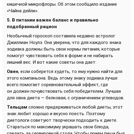
кишечной микрофлоры. Об этом сообщило издание
«Чайна дейли».
5. В питании важен баланс и правильно
подобранный рацион
Необычный гороскоп составила недавно астролог
Джиллиан Ноулз. Она уверена, что для каждого знака
зодиака должны быть свои нормы питания, которые
помогут чувствовать себя в форме и не набирать
лишний вес. И вот какие советы она дает:
Овен
, если соберется худеть, то ему нужно найти для
этого компаньона. Ведь этому знаку зодиака лучше
всего помогает соревновательный эффект, где
он должен почувствовать себя победителем. Лучшая
для овна диета — белковая, с ограничением углеводов.
Тельцам
сложно придерживаться любой диеты, этот
знак любит хорошо и вкусно поесть. Поэтому
диетологи советуют творчески подходить к диете.
Стараться по максимуму украшать свои блюда,
следить за сервировкой стола. Чтобы прием пищи был