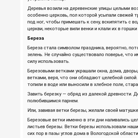
Деревья возили на деревенские улицы целыми воза
особенно церковь, пол которой усыпали свежей тр
под ног, чтобы примешать к сену, вскипятить с во
церкви, некоторые вили венки и клали их в горшк
Береза
Береза стала символом праздника, вероятно, пот
зелень. Не случайно существовало поверье, что 
силу использовать.
Березовыми ветками украшали окна, дома, дворы,
ветками, веря, что они обладают целебной силой.
топили в воде или выносили в хлебное поле, ста
Завить березку — обряд из далекой древности. Д
полюбившимся парнем.
Или, завивая ветки березы, желали своей матушк
Березовые ветки именно в эти дни наливались це
листьев березы. Ветки березы использовали наши
сих пор в пазы углов дома в Вологодской област