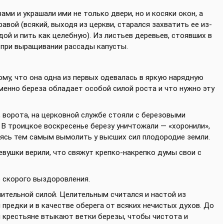
ми и украшали ими не только двери, но и косяки окон, а
авой (всякий, выходя из церкви, старался захватить ее из-
дой и пить как целебную). Из листьев деревьев, стоявших в
и при выращивании рассады капусты.
ому, что она одна из первых одевалась в яркую нарядную
именно береза обладает особой силой роста и что нужно эту
 ворота, на церковной службе стояли с березовыми
 В троицкое воскресенье березу уничтожали — «хоронили»,
раясь тем самым вымолить у высших сил плодородие земли.
евушки верили, что свяжут крепко-накрепко думы свои с
е скорого выздоровления.
лительной силой. Целительным считался и настой из
 предки и в качестве оберега от всяких нечистых духов. До
и крестьяне втыкают ветки березы, чтобы чистота и