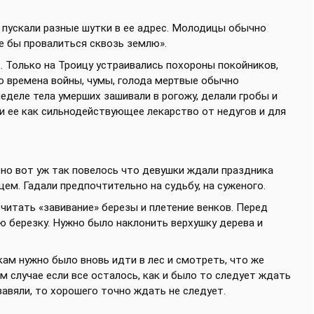
и пускали разные шутки в ее адрес. Молодицы обычно
ше бы провалиться сквозь землю».
 Только на Троицу устраивались похороны покойников,
во времена войны, чумы, голода мертвые обычно
еделе тела умерших зашивали в рогожу, делали гробы и
ли ее как сильнодействующее лекарство от недугов и для
 но вот уж так повелось что девушки ждали праздника
ем. Гадали предпочтительно на судьбу, на суженого.
итать «завивание» березы и плетение венков. Перед
ю березку. Нужно было наклонить верхушку дерева и
ам нужно было вновь идти в лес и смотреть, что же
м случае если все осталось, как и было то следует ждать
завяли, то хорошего точно ждать не следует.