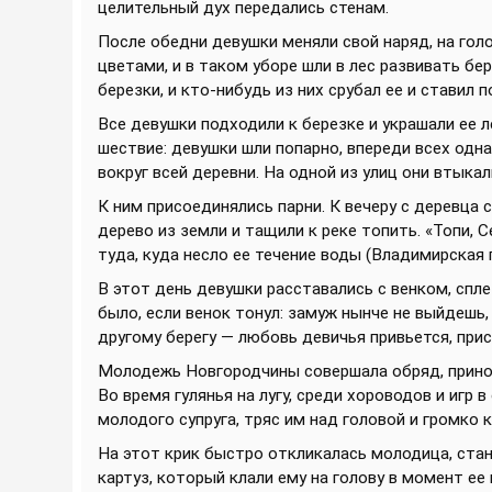
целительный дух передались стенам.
После обедни девушки меняли свой наряд, на гол
цветами, и в таком уборе шли в лес развивать бер
березки, и кто-нибудь из них срубал ее и ставил п
Все девушки подходили к березке и украшали ее
шествие: девушки шли попарно, впереди всех одна
вокруг всей деревни. На одной из улиц они втыка
К ним присоединялись парни. К вечеру с деревца 
дерево из земли и тащили к реке топить. «Топи, 
туда, куда несло ее течение воды (Владимирская г
В этот день девушки расставались с венком, спле
было, если венок тонул: замуж нынче не выйдешь,
другому берегу — любовь девичья привьется, прис
Молодежь Новгородчины совершала обряд, принор
Во время гулянья на лугу, среди хороводов и игр 
молодого супруга, тряс им над головой и громко к
На этот крик быстро откликалась молодица, стан
картуз, который клали ему на голову в момент ее