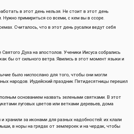
аботать в этот день нельзя. Не стоит в этот день
. Нужно примириться со всеми, с кем вы в ссоре.
оемах. Считалось, что в этот день русалки ведут себя
 Святого Духа на апостолов. Ученики Иисуса собрались
 как бы от сильного ветра. Явились в этот момент языки и
зычие было ниспослано для того, чтобы они могли
чных народов. Иудейский праздник Пятидесятницы перешел
полным основанием назвать зелеными святками. В этот
укетами луговых цветов или ветками деревьев, дома
 и хранили за иконами для разных надобностей: их клали
мыши, в норы на грядах от землероек и на чердак, чтобы