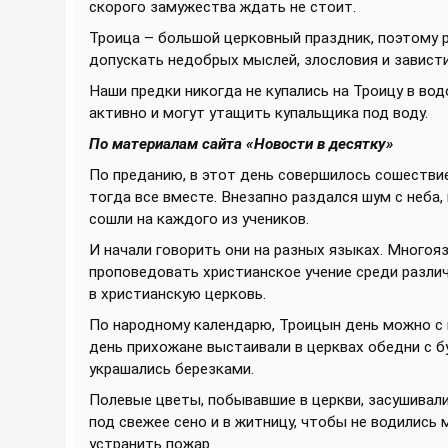
скорого замужества ждать не стоит.
Троица – большой церковный праздник, поэтому р
допускать недобрых мыслей, злословия и зависти
Наши предки никогда не купались на Троицу в вод
активно и могут утащить купальщика под воду.
По материалам сайта «Новости в десятку»
По преданию, в этот день совершилось сошествие
тогда все вместе. Внезапно раздался шум с неба,
сошли на каждого из учеников.
И начали говорить они на разных языках. Многоя
проповедовать христианское учение среди разли
в христианскую церковь.
По народному календарю, Троицын день можно с 
день прихожане выстаивали в церквах обедни с б
украшались березками.
Полевые цветы, побывавшие в церкви, засушивали
под свежее сено и в житницу, чтобы не водились 
устранить пожар.