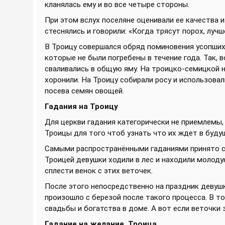
кланялась ему и во все четыре стороны.
При этом вслух поселяне оценивали ее качества 
стеснялись и говорили: «Когда трясут порох, луч
В Троицу совершался обряд поминовения усопших.
которые не были погребены в течение года. Так, 
сваливались в общую яму. На троицко-семицкой н
хоронили. На Троицу собирали росу и использова
посева семян овощей.
Гадания на Троицу
Для церкви гадания категорически не приемлемы,
Троицы для того чтоб узнать что их ждет в будущ
Самыми распространёнными гаданиями принято сч
Троицей девушки ходили в лес и находили молоду
сплести венок с этих веточек.
После этого непосредственно на праздник девушк
произошло с березой после такого процесса. В то
свадьбы и богатства в доме. А вот если веточки 
Гадание на желание. Троица