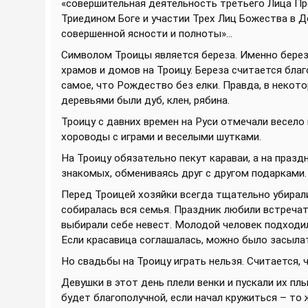
«совершительная деятельность третьего Лица Пре
Триедином Боге и участии Трех Лиц Божества в 
совершенной ясности и полноты»...
Символом Троицы является береза. Именно березо
храмов и домов на Троицу. Береза считается бла
самое, что Рождество без елки. Правда, в некото
деревьями были дуб, клен, рябина.
Троицу с давних времен на Руси отмечали весело 
хороводы с играми и веселыми шутками.
На Троицу обязательно пекут караваи, а на празд
знакомых, обмениваясь друг с другом подарками.
Перед Троицей хозяйки всегда тщательно убирал
собиралась вся семья. Праздник любили встречат
выбирали себе невест. Молодой человек подходил
Если красавица соглашалась, можно было засылат
Но свадьбы на Троицу играть нельзя. Считается,
Девушки в этот день плели венки и пускали их пл
будет благополучной, если начал кружиться – то ж