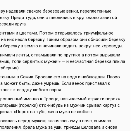
ову надевали свежие березовые венки, переплетенные
езку. Придя туда, они становились в круг около завитой
осреди круга.
 лентами и цветами. Потом открывалось триумфальное
 из них несла березку. Таким образом они обносили березку
ли березку в землю и начинали водить вокруг нее хороводы.
снимали ленты, отламывали по прутику, а потом вырывали
Семик, топи сердитых мужей!» — и несчастная березка плыла
уберния).
тенным в Семик. Бросали его на воду и наблюдали. Плохо
 а может быть, даже умрешь. Если венок приставал к
танет к сердцу любого парня.
овленный именно к Троице, называемый «трясти порох».
в огарыши (горелки) кто-нибудь из мужчин срывал картуз с
ричал: «Порох на тубе, жена мужа не любит».
овилась перед мужем, кланялась ему в пояс, снимала
 появления, брала мужа за уши, трижды целовала и снова