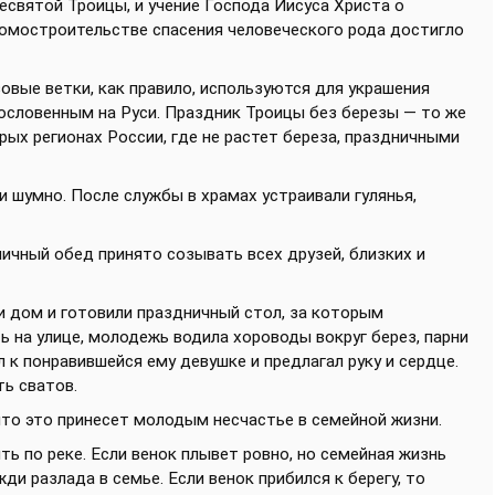
святой Троицы, и учение Господа Иисуса Христа о
Домостроительстве спасения человеческого рода достигло
вые ветки, как правило, используются для украшения
гословенным на Руси. Праздник Троицы без березы — то же
рых регионах России, где не растет береза, праздничными
и шумно. После службы в храмах устраивали гулянья,
ничный обед принято созывать всех друзей, близких и
и дом и готовили праздничный стол, за которым
ь на улице, молодежь водила хороводы вокруг берез, парни
 к понравившейся ему девушке и предлагал руку и сердце.
ь сватов.
 что это принесет молодым несчастье в семейной жизни.
ыть по реке. Если венок плывет ровно, но семейная жизнь
ди разлада в семье. Если венок прибился к берегу, то