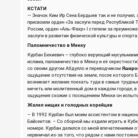
КСТАТИ
— Значок Ким Ир Сена Бердыев так и не получил,
присвоили орден «За заслуги перед Республикой 
России, орден «Аль-Фахр» I степени за преумнож
заслуги в развитии физической культуры и спорта.
Паломничество в Мекку
Курбан Бекиевич – глубоко верующий мусульманин
ислама, паломничество в Мекку и её окрестности
со своим другом Абдулло и переводчиком
Яшаро
ощущение отсутствия на земле, после которого 
возникает желание поехать туда в самые трудны
мечеть или молитвенный дом в каждом городе, в
ощущения схожие с посещением Мекки он испыты
Жалел нищих и голодных корейцев
– В 1992 Курбан был моим ассистентом в национ
Байсеитов. – Со сборной мы ездили играть в Куб
номере. Курбан делился со мной впечатлениями о
нервничал из-за того, что рядом с нами постоянн