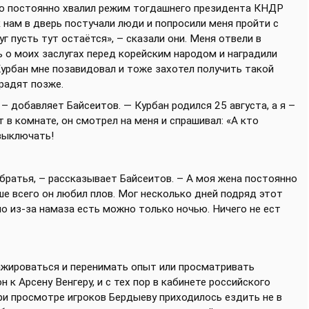
ько постоянно хвалил режим тогдашнего президента КНДР
 нам в дверь постучали люди и попросили меня пройти с
г пусть тут остаётся», – сказали они. Меня отвели в
ь о моих заслугах перед корейским народом и наградили
Курбан мне позавидовал и тоже захотел получить такой
градят позже.
! – добавляет Байсеитов. — Курбан родился 25 августа, а я –
т в комнате, он смотрел на меня и спрашивал: «А кто
 выключать!
братья, – рассказывает Байсеитов. – А моя жена постоянно
ше всего он любил плов. Мог несколько дней подряд этот
но из-за намаза есть можно только ночью. Ничего не ест
ажироваться и перенимать опыт или просматривать
 к Арсену Венгеру, и с тех пор в кабинете российского
при просмотре игроков Бердыеву приходилось ездить не в