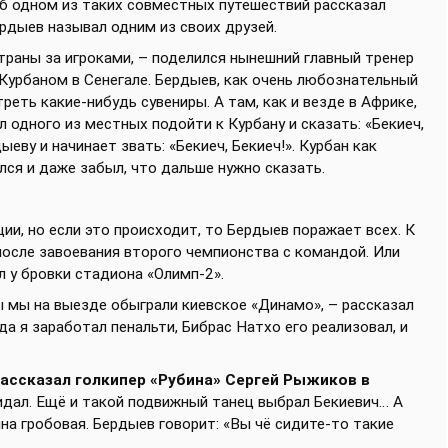
 Об одном из таких совместных путешествий рассказал
ердыев называл одним из своих друзей.
страны за игроками, – поделился нынешний главный тренер
Курбаном в Сенегале. Бердыев, как очень любознательный
еть какие-нибудь сувениры. А там, как и везде в Африке,
л одного из местных подойти к Курбану и сказать: «Бекиеч,
ыеву и начинает звать: «Бекиеч, Бекиеч!». Курбан как
ался и даже забыл, что дальше нужно сказать.
ии, но если это происходит, то Бердыев поражает всех. К
 после завоевания второго чемпионства с командой. Или
 у бровки стадиона «Олимп-2».
ы мы на выезде обыграли киевское «Динамо», – рассказал
гда я заработал пенальти, Бибрас Натхо его реализовал, и
ассказал голкипер «Рубина» Сергей Рыжиков в
жидал. Ещё и такой подвижный танец выбрал Бекиевич… А
на гробовая. Бердыев говорит: «Вы чё сидите-то такие