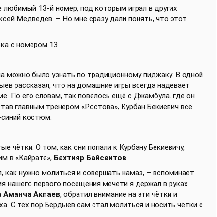
е любимый 13-й номер, под которым играл в других
ксей Медведев. – Но мне сразу дали понять, что этот
ка с номером 13.
ча можно было узнать по традиционному пиджаку. В одной
ыев рассказал, что на домашние игры всегда надевает
е. По его словам, так повелось ещё с Джамбула, где он
став главным тренером «Ростова», Курбан Бекиевич всё
-синий костюм.
 чётки. О том, как они попали к Курбану Бекиевичу,
им в «Кайрате»,
Бахтияр Байсеитов
.
л, как нужно молиться и совершать намаз, – вспоминает
мя нашего первого посещения мечети я держал в руках
а
Аманча Акпаев
, обратил внимание на эти чётки и
ха. С тех пор Бердыев сам стал молиться и носить чётки с