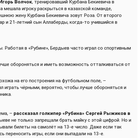
Игорь Волчок
, тренировавший Курбана Бекиевича в
ва мешала игроку раскрыться в казахской команде,
ешнюю жену Курбана Бекиевича зовут Роза. От второго
ар и 21-летний сын Аллаберды, когда-то учившийся в
. Работая в «Рубине», Бердыев часто играл со спортивным
лучше обороняться и иметь возможность отталкиваться от
охожа на его построения на футбольном поле, –
л играть чёрными, вероятно, чтобы лучше обороняться и
ника.
ема, –
рассказал голкипер «Рубина» Сергей Рыжиков в
дыеве не только запрещали брать майку с этой цифрой. Но и
зывали билеты на самолёт на 13-е число. Даже если так
ь переносить игры, если они выпадали на 13-е.