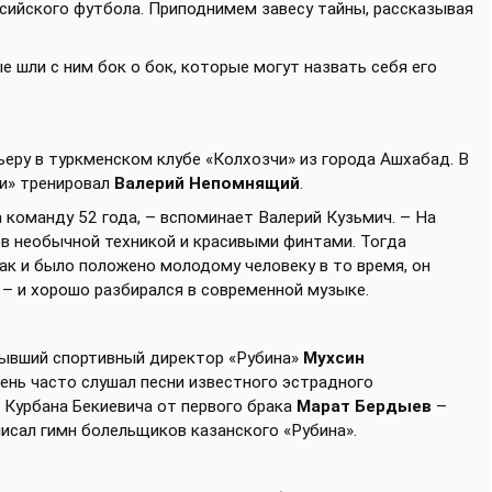
сийского футбола. Приподнимем завесу тайны, рассказывая
е шли с ним бок о бок, которые могут назвать себя его
еру в туркменском клубе «Колхозчи» из города Ашхабад. В
чи» тренировал
Валерий Непомнящий
.
 команду 52 года, – вспоминает Валерий Кузьмич. – На
в необычной техникой и красивыми финтами. Тогда
ак и было положено молодому человеку в то время, он
 – и хорошо разбирался в современной музыке.
бывший спортивный директор «Рубина»
Мухсин
очень часто слушал песни известного эстрадного
н Курбана Бекиевича от первого брака
Марат Бердыев
–
писал гимн болельщиков казанского «Рубина».