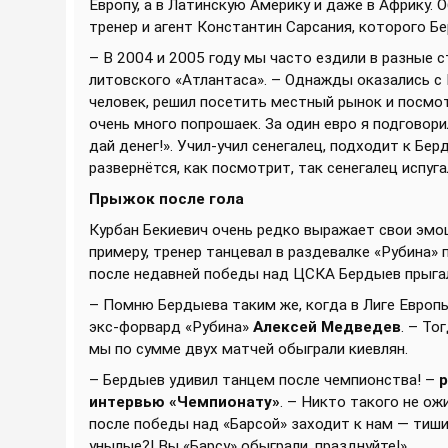
Европу, а в Латинскую Америку и даже в Африку.
тренер и агент Константин Сарсания, которого Б
– В 2004 и 2005 году мы часто ездили в разные 
литовского «Атлантаса». – Однажды оказались с 
человек, решил посетить местный рынок и посмотр
очень много попрошаек. За один евро я подговори
дай денег!». Учил-учил сенегалец, подходит к Берд
развернётся, как посмотрит, так сенегалец испуг
Прыжок после гола
Курбан Бекиевич очень редко выражает свои эмоц
примеру, тренер танцевал в раздевалке «Рубина»
после недавней победы над ЦСКА Бердыев прыгал
– Помню Бердыева таким же, когда в Лиге Европ
экс-форвард «Рубина»
Алексей Медведев
. – То
мы по сумме двух матчей обыграли киевлян.
– Бердыев удивил танцем после чемпионства! –
р
интервью «Чемпионату»
. – Никто такого не о
после победы над «Барсой» заходит к нам — тиши
унылые?! Вы «Барсу» обыграли, празднуйте!».