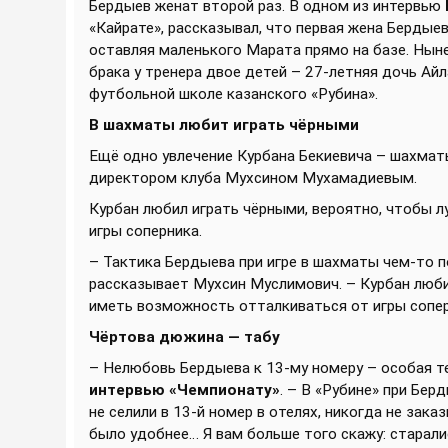
Бердыев женат второй раз. В одном из интервью
«Кайрате», рассказывал, что первая жена Бердые
оставляя маленького Марата прямо на базе. Нын
брака у тренера двое детей – 27-летняя дочь Айл
футбольной школе казанского «Рубина».
В шахматы любит играть чёрными
Ещё одно увлечение Курбана Бекиевича – шахматы
директором клуба Мухсином Мухамадиевым.
Курбан любил играть чёрными, вероятно, чтобы 
игры соперника.
– Тактика Бердыева при игре в шахматы чем-то п
рассказывает Мухсин Муслимович. – Курбан люби
иметь возможность отталкиваться от игры сопер
Чёртова дюжина — табу
– Нелюбовь Бердыева к 13-му номеру – особая т
интервью «Чемпионату»
. – В «Рубине» при Бер
не селили в 13-й номер в отелях, никогда не зака
было удобнее… Я вам больше того скажу: старалис