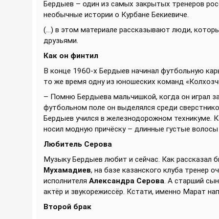
Бердыев – один из самых закрытых тренеров рос
необычные истории о Курбане Бекиевиче.
(…) в этом материале рассказывают люди, которы
друзьями.
Как он финтил
В конце 1960-х Бердыев начинал футбольную карь
то же время одну из юношеских команд «Колхоз
– Помню Бердыева мальчишкой, когда он играл за
футбольном поле он выделялся среди сверстнико
Бердыев учился в железнодорожном техникуме. К
носил модную причёску – длинные густые волосы
Любитель Серова
Музыку Бердыев любит и сейчас. Как рассказал 
Мухамадиев
, на базе казанского клуба тренер 
исполнителя
Александра Серова
. А старший сы
актёр и звукорежиссёр. Кстати, именно Марат на
Второй брак