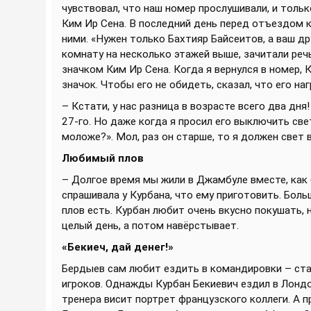
чувствовал, что наш номер прослушивали, и тол
Ким Ир Сена. В последний день перед отъездом к
ними. «Нужен только Бахтияр Байсеитов, а ваш дру
комнату на несколько этажей выше, зачитали реч
значком Ким Ир Сена. Когда я вернулся в номер, 
значок. Чтобы его не обидеть, сказал, что его на
– Кстати, у нас разница в возрасте всего два дня
27-го. Но даже когда я просил его выключить све
моложе?». Мол, раз он старше, то я должен свет
Любимый плов
– Долгое время мы жили в Джамбуле вместе, как 
спрашивала у Курбана, что ему приготовить. Боль
плов есть. Курбан любит очень вкусно покушать, 
целый день, а потом навёрстывает.
«Бекиеч, дай денег!»
Бердыев сам любит ездить в командировки – ст
игроков. Однажды Курбан Бекиевич ездил в Лондон
тренера висит портрет французского коллеги. А 