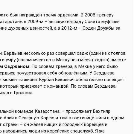
 зато был награждён тремя орденами. В 2008 тренеру
Татарстан», в 2009-м – высшую награду Совета муфтиев
ение духовных ценностей, а в 2012-м – Орден Дружбы за
. Бердыев несколько раз совершал хадж (один из столпов
) и умру (паломничество в Мекку не в месяц хаджа) вместе
м Озджаном
. По словам тренера, в Мекке у него было
Бердыев почувствовал себя обновлённым. У Бердыева
е моменты жизни. Курбан Бекиевич обязательно посещает
 который приезжает с командой. По словам Бердыева,
вал в Грозном.
альной команде Казахстана, – продолжает Бахтияр
ке Азии в Северную Корею и там в гостинице жили в одном
т страны – он жалел нищих и голодных корейцев и
о находились люди из корейских спецслужб. Я же