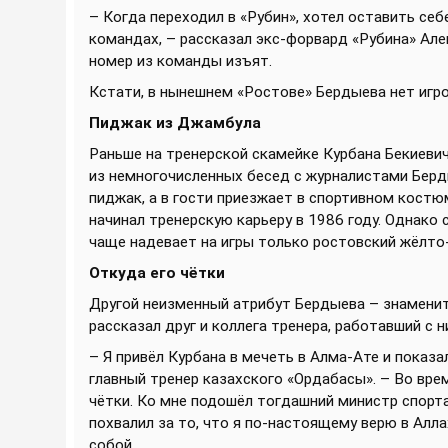
– Когда переходил в «Рубин», хотел оставить себ
командах, – рассказал экс-форвард «Рубина» Але
номер из команды изъят.
Кстати, в нынешнем «Ростове» Бердыева нет игро
Пиджак из Джамбула
Раньше на тренерской скамейке Курбана Бекиеви
из немногочисленных бесед с журналистами Берд
пиджак, а в гости приезжает в спортивном костюм
начинал тренерскую карьеру в 1986 году. Однако 
чаще надевает на игры только ростовский жёлто
Откуда его чётки
Другой неизменный атрибут Бердыева – знаменитые
рассказал друг и коллега тренера, работавший с н
– Я привёл Курбана в мечеть в Алма-Ате и показа
главный тренер казахского «Ордабасы». – Во вре
чётки. Ко мне подошёл тогдашний министр спорт
похвалил за то, что я по-настоящему верю в Алла
собой.