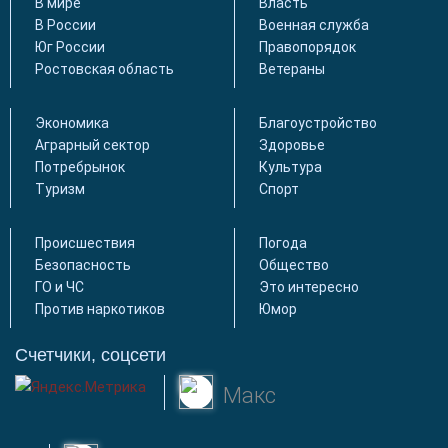
В мире
Власть
В России
Военная служба
Юг России
Правопорядок
Ростовская область
Ветераны
Экономика
Благоустройство
Аграрный сектор
Здоровье
Потребрынок
Культура
Туризм
Спорт
Происшествия
Погода
Безопасность
Общество
ГО и ЧС
Это интересно
Против наркотиков
Юмор
Счетчики, соцсети
Макс